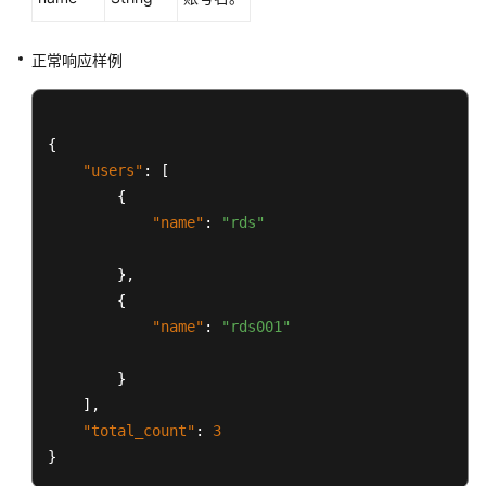
户
指
南
正常响应样例
（阿
布
扎
{
比
"users"
:
[
区
{
域）
"name"
:
"rds"
API
参
}
,
考
{
(阿
"name"
:
"rds001"
布
扎
}
比
]
,
区
"total_count"
:
3
域)
}