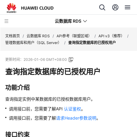
云数据库 RDS
文档首页
/
云数据库 RDS
/
API参考（联盟区域）
/
API v3（推荐）
/
管理数据库和用户（SQL Server）
/
查询指定数据库的已授权用户
更新时间：
2026-01-06 GMT+08:00
查询指定数据库的已授权用户
产
品
介
功能介绍
绍
查询指定实例中某数据库的已授权数据库用户。
计
调用接口前，您需要了解API
认证鉴权
。
费
调用接口前，您需要了解
请求Header参数说明
。
说
明
接口约束