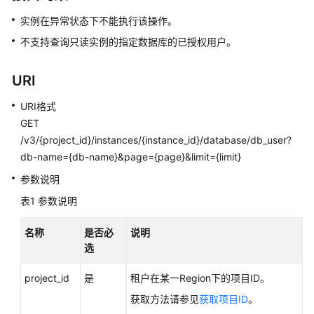
快
实例在异常状态下不能执行该操作。
速
入
不支持查询只读实例的指定数据库的已授权用户。
门
URI
内
核
URI格式
介
GET
绍
/v3/{project_id}/instances/{instance_id}/database/db_user?
db-name={db-name}&page={page}&limit={limit}
用
户
参数说明
指
表1
参数说明
南
名称
是否必
说明
最
选
佳
实
project_id
是
租户在某一Region下的项目ID。
践
获取方法请参见
获取项目ID
。