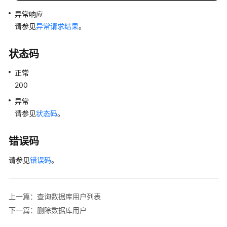
用
异常响应
户
指
请参见
异常请求结果
。
南
（巴
状态码
黎
区
正常
域）
200
异常
API
请参见
状态码
。
参
考
（巴
错误码
黎
请参见
区
错误码
。
域）
用
上一篇：查询数据库用户列表
户
下一篇：删除数据库用户
指