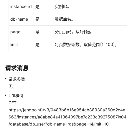
性
instance_id
是
实例ID。
能
白
db-name
是
数据库名。
皮
书
page
是
分页页码，从1开始。
API
limit
是
每页数据条数。取值范围[1, 100]。
参
考
请求消息
SDK
参
请求参数
考
无。
常
URI样例
见
GET
问
https://{endpoint}/v3/0483b6b16e954cb88930a360d2c4e
题
663/instances/a8abe84a41364097be7c233c39275087in04
/database/db_user?db-name=rds&page=1&limit=10
故