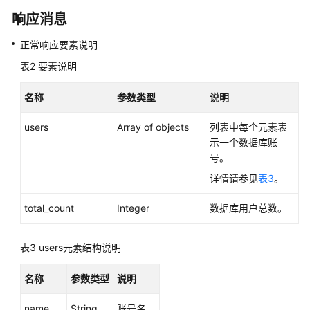
障
响应消息
排
除
正常响应要素说明
表2
要素说明
视
频
名称
参数类型
说明
帮
助
users
Array of objects
列表中每个元素表
示一个数据库账
产
号。
品
术
详情请参见
表3
。
语
total_count
Integer
数据库用户总数。
更
多
表3
users元素结构说明
文
档
名称
参数类型
说明
用
name
String
账号名。