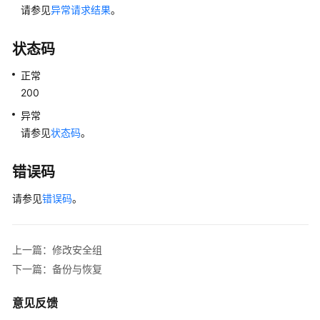
户
请参见
异常请求结果
。
指
南
状态码
（阿
布
正常
扎
200
比
异常
区
请参见
域）
状态码
。
API
错误码
参
考
请参见
错误码
。
(阿
布
扎
上一篇：修改安全组
比
下一篇：备份与恢复
区
域)
意见反馈