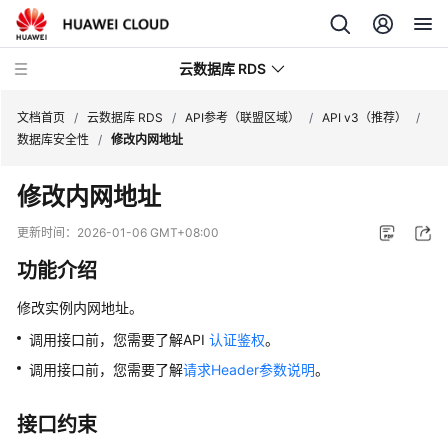
云数据库 RDS
文档首页
/
云数据库 RDS
/
API参考（联盟区域）
/
API v3（推荐）
/
数据库安全性
/
修改内网地址
修改内网地址
产
更新时间：
2026-01-06 GMT+08:00
品
功能介绍
介
绍
修改实例内网地址。
调用接口前，您需要了解API
认证鉴权
。
计
费
调用接口前，您需要了解
请求Header参数说明
。
说
明
接口约束