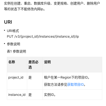
快
实例在创建、重启、数据库升级、变更规格、创建用户、删除用户
速
等的状态下不能修改内网ip。
入
门
URI
内
URI格式
核
PUT /v3/{
project_id
}/instances/{
instance_id
}/ip
介
参数说明
绍
表1
参数说明
用
户
名称
是否必
说明
指
选
南
project_id
是
租户在某一Region下的项目ID。
最
获取方法请参见
获取项目ID
。
佳
实
instance_id
是
实例ID。
践