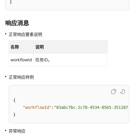
}
障
排
除
响应消息
视
正常响应要素说明
频
帮
名称
说明
助
workflowId
任务ID。
产
品
术
正常响应样例
语
更
{
多
"workflowId"
:
"83abc7bc-2c70-4534-8565-351187b3
文
}
档
用
异常响应