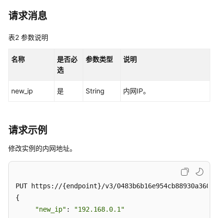
性
请求消息
能
白
皮
表2
参数说明
书
名称
是否必
参数类型
说明
API
选
参
new_ip
考
是
String
内网IP。
SDK
参
请求示例
考
修改实例的内网地址。
常
见
问
PUT https://{endpoint}/v3/0483b6b16e954cb88930a360d2
题
{

"new_ip"
: 
"192.168.0.1"
故