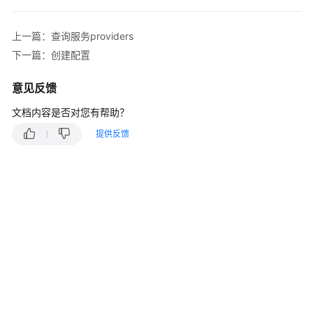
说
明
上一篇：查询服务providers
快
下一篇：创建配置
速
入
意见反馈
门
文档内容是否对您有帮助？
用
提供反馈
户
指
南
最
佳
实
践
开
发