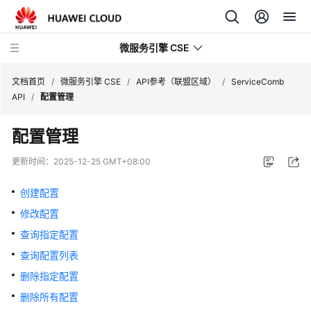
微服务引擎 CSE
文档首页
/
微服务引擎 CSE
/
API参考（联盟区域）
/
ServiceComb
API
/
配置管理
最
配置管理
新
动
更新时间：
2025-12-25 GMT+08:00
态
创建配置
产
修改配置
品
介
查询指定配置
绍
查询配置列表
删除指定配置
计
费
删除所有配置