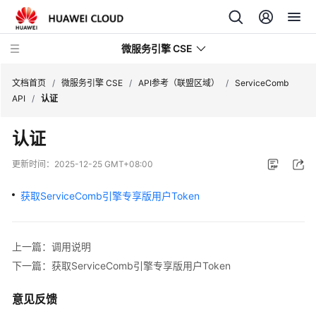
微服务引擎 CSE
文档首页
/
微服务引擎 CSE
/
API参考（联盟区域）
/
ServiceComb
API
/
认证
最
认证
新
动
更新时间：
2025-12-25 GMT+08:00
态
获取ServiceComb引擎专享版用户Token
产
品
介
上一篇：调用说明
绍
下一篇：获取ServiceComb引擎专享版用户Token
计
意见反馈
费