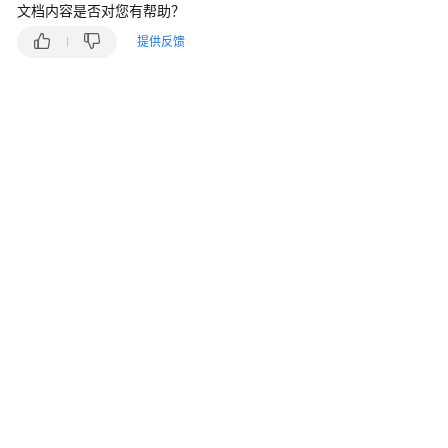
说
文档内容是否对您有帮助？
明
提供反馈
快
速
入
门
用
户
指
南
最
佳
实
践
开
发