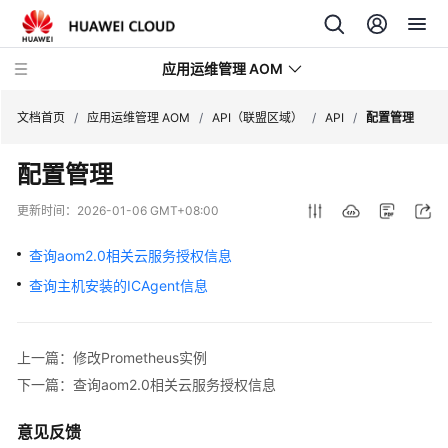
应用运维管理 AOM
文档首页
/
应用运维管理 AOM
/
API（联盟区域）
/
API
/
配置管理
配置管理
最
新
更新时间：
2026-01-06 GMT+08:00
动
态
查询aom2.0相关云服务授权信息
查询主机安装的ICAgent信息
产
品
介
上一篇：修改Prometheus实例
绍
下一篇：查询aom2.0相关云服务授权信息
计
费
意见反馈