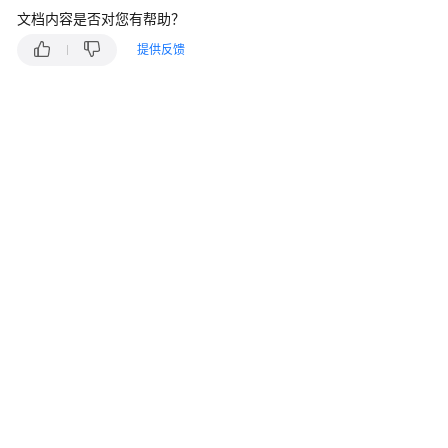
说
文档内容是否对您有帮助？
明
提供反馈
快
速
入
门
用
户
指
南
最
佳
实
践
API
参