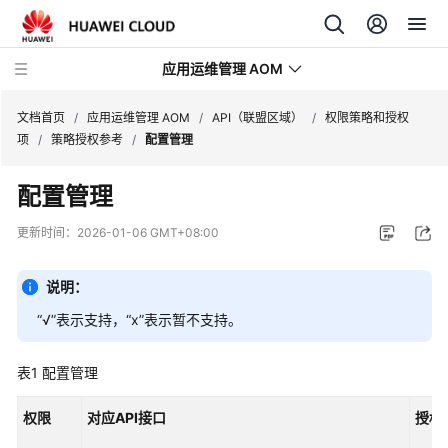
应用运维管理 AOM
文档首页
/
应用运维管理 AOM
/
API（联盟区域）
/
权限策略和授权
项
/
策略授权参考
/
配置管理
最
配置管理
新
动
更新时间：
2026-01-06 GMT+08:00
态
说明：
产
品
“√”表示支持，“x”表示暂不支持。
介
绍
表1
配置管理
计
权限
对应API接口
授权
费