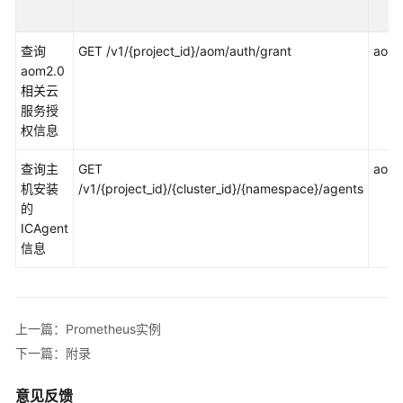
说
明
查询
GET /v1/{project_id}/aom/auth/grant
aom:
快
aom2.0
速
相关云
入
服务授
门
权信息
用
查询主
GET
aom:i
户
机安装
/v1/{project_id}/{cluster_id}/{namespace}/agents
指
的
南
ICAgent
信息
最
佳
实
践
上一篇：Prometheus实例
下一篇：附录
API
参
意见反馈