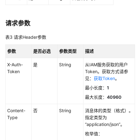
考
SDK
参
请求参数
考
表3
请求Header参数
常
见
参数
是否必选
参数类型
描述
问
题
X-Auth-
是
String
从IAM服务获取的用户
Token
Token。获取方式请参
视
见：
获取Token
。
频
最小长度：
1
帮
最大长度：
40960
助
Content-
否
String
消息体的类型（格式）。
AOM
Type
指定类型为
1.0
“application/json”。
文
档
枚举值：