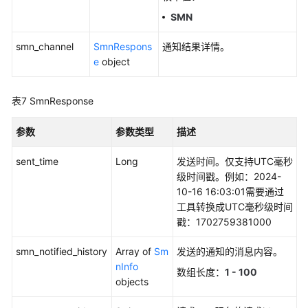
（阿
SMN
布
扎
smn_channel
SmnRespons
通知结果详情。
比
e
object
区
域）
表7
SmnResponse
API
参数
参数类型
描述
参
考
sent_time
Long
发送时间。仅支持UTC毫秒
（阿
级时间戳。例如：2024-
布
10-16 16:03:01需要通过
扎
工具转换成UTC毫秒级时间
比
戳：1702759381000
区
域）
smn_notified_history
Array of
Sm
发送的通知的消息内容。
nInfo
用
数组长度：
1 - 100
objects
户
指