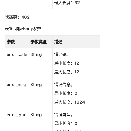
最大长度：
32
删
除
状态码：403
静
表10
响应Body参数
默
规
则
参数
参数类型
描述
error_code
String
错误码。
新
增
最小长度：
12
静
最大长度：
12
默
规
error_msg
String
错误信息。
则
最小长度：
0
修
最大长度：
1024
改
静
error_type
String
错误类型。
默
最小长度：
0
规