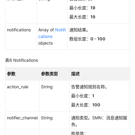
（2.0）
最小长度：
19
（吉
最大长度：
19
隆
坡
notifications
Array of
Notifi
通知结果。
区
cations
数组长度：
0 - 100
域）
objects
API
表6
Notifications
参
考
（吉
参数
参数类型
描述
隆
action_rule
坡
String
告警通知规则名称。
区
最小长度：
1
域）
最大长度：
100
用
notifier_channel
String
通知类型。SMN：消息通知服
户
务。
指
枚举值：
南