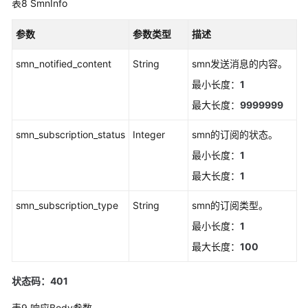
表8
SmnInfo
（1.0）
（联
参数
参数类型
描述
盟
区
smn_notified_content
String
smn发送消息的内容。
域）
最小长度：
1
API（联
最大长度：
9999999
盟
区
smn_subscription_status
Integer
smn的订阅的状态。
域）
最小长度：
1
使
最大长度：
1
用
smn_subscription_type
String
smn的订阅类型。
前
必
最小长度：
1
读
最大长度：
100
API
状态码：401
概
览
表9
响应Body参数