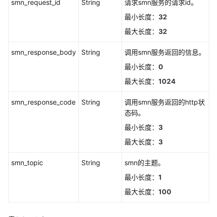
smn_request_id
String
请求smn服务的请求id。
南
最小长度：
32
（安
卡
最大长度：
32
拉
区
smn_response_body
String
调用smn服务返回的信息。
域）
最小长度：
0
最大长度：
1024
API
参
smn_response_code
String
调用smn服务返回的http状
考
态码。
（安
卡
最小长度：
3
拉
最大长度：
3
区
域）
smn_topic
String
smn的主题。
最小长度：
1
用
户
最大长度：
100
指
南