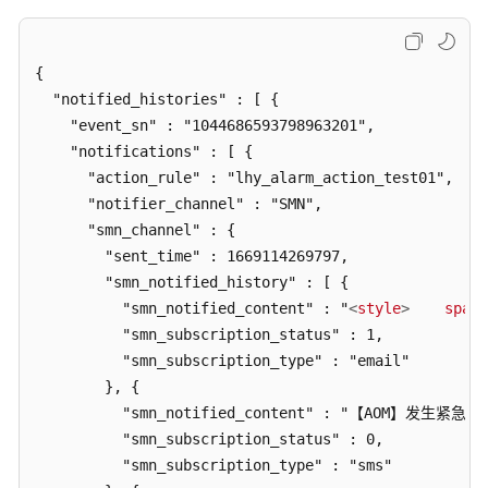
行
动
规
{

则
  "notified_histories" : [ {

    "event_sn" : "1044686593798963201",

修
    "notifications" : [ {

改
      "action_rule" : "lhy_alarm_action_test01",

告
      "notifier_channel" : "SMN",

警
      "smn_channel" : {

行
        "sent_time" : 1669114269797,

动
        "smn_notified_history" : [ {

规
          "smn_notified_content" : "
<
style
>
span
 
则
          "smn_subscription_status" : 1,

          "smn_subscription_type" : "email"

获
取
        }, {

告
          "smn_notified_content" : "【AOM】
警
          "smn_subscription_status" : 0,

行
          "smn_subscription_type" : "sms"

动