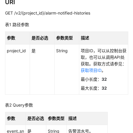
说
URI
明
GET /v2/{project_id}/alarm-notified-histories
快
表1
路径参数
速
入
参数
是否必选
参数类型
描述
门
project_id
是
String
项目ID，可以从控制台获
用
取，也可以从调用API处
户
获取。获取方式请参见：
指
获取项目ID
。
南
最小长度：
32
最
最大长度：
32
佳
实
表2
Query参数
践
参数
是否必选
参数类型
描述
API
参
event_sn
是
String
告警流水号。