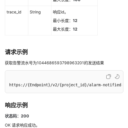
取
告
trace_id
String
响应id。
警
行
最小长度：
12
动
最大长度：
12
规
则
请求示例
新
增
获取告警流水号为1044686593798963201的发送结果
告
警
行
动
https://{Endpoint}/v2/{project_id}/alarm-notified-hi
规
则
响应示例
删
除
状态码：200
告
OK 请求响应成功。
警