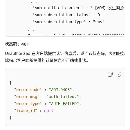
        }, {

规
          "smn_notified_content" : "【AOM】
则
          "smn_subscription_status" : 0,

列
          "smn_subscription_type" : "sms"

表
        } ],

        "smn_request_id" : "600bfa7447da48068312bba0
查
        "smn_response_body" : "{\"message_id\":\"b5d
询
状态码：401
        "smn_response_code" : "200",

事
Unauthorized 在客户端提供认证信息后，返回该状态码，表明服务
件
        "smn_topic" : "lhy_test01"

端指出客户端所提供的认证信息不正确或非法。
类
      }

告
    } ]

警
  } ]

规
{
}
则
"error_code"
:
"AOM.0403"
,
列
"error_msg"
:
"auth failed."
,
表
"error_type"
:
"AUTH_FAILED"
,
"trace_id"
:
null
新
}
增
一