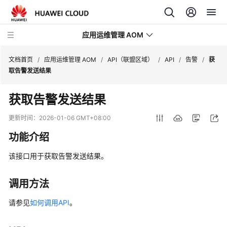
应用运维管理 AOM
文档首页
/
应用运维管理 AOM
/
API（联盟区域）
/
API
/
告警
/
获
取告警发送结果
最
获取告警发送结果
新
动
更新时间：
2026-01-06 GMT+08:00
态
功能介绍
产
该接口用于获取告警发送结果。
品
介
绍
调用方法
请参见
如何调用API
。
计
费