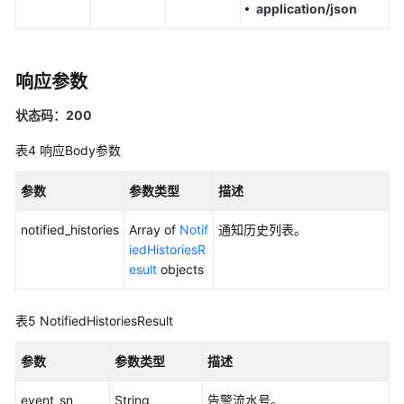
application/json
更
多
文
响应参数
档
状态码：200
用
户
表4
响应Body参数
指
南
参数
参数类型
描述
（1.0）
（吉
notified_histories
Array of
Notif
通知历史列表。
隆
iedHistoriesR
坡
esult
objects
区
域）
表5
NotifiedHistoriesResult
用
参数
参数类型
描述
户
指
event_sn
String
告警流水号。
南