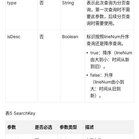
type
否
String
表示此次查询为分页查
南
询，第一次查询时不需
（安
要此参数，后续分页查
卡
询时需要使用。
拉
区
isDesc
否
Boolean
标识按照lineNum升序
域）
查询还是降序查询。
API
true：降序（lineNum
参
由大到小：时间从新
考
到旧）。
（安
false：升序
卡
（lineNum由小到
拉
大：时间从旧到
区
新）。
域）
表5
SearchKey
用
户
参数
是否必选
参数类型
描述
指
南