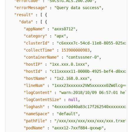
"errorCode"
:
"SVCSTG.ALS.200.200"
,
"errorMessage"
:
"Query data success"
,
"result"
:
[
{
"data"
:
[
{
"appName"
:
"axxs0712"
,
"category"
:
"apx"
,
"clusterId"
:
"c6xxxx7c-54cd-11e8-8055-025xxx1
"collectTime"
:
153900000983
,
"containerName"
:
"contsssner-0"
,
"hostIP"
:
"1xx.xxx.0.1xxx"
,
"hostId"
:
"c11xxxxx11-0000b-4925-bef4-d0xxxx9
"hostName"
:
"1x2.168.0.xxx"
,
"lineNum"
:
"1xxx23xxxxxx2VW5xxxxxx0ZWdlcg=="
,
"logContent"
:
"warn:2018/10/09 06:57:01 hello
"logContentSize"
:
null
,
"loghash"
:
"4xxxxx0d40a83c17f262540xxxxxxxxfe
"nameSpace"
:
"default"
,
"pathFile"
:
"/xxx/xxx/xxx/xxx/xxx/xxx.trxe"
,
"podName"
:
"axxx12-7xxf884-qxxwp"
,