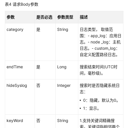
表4
请求Body参数
更
多
参数
是否必选
参数类型
描述
文
档
category
是
String
日志类型， 取值范
围：- app_log：应用日
用
志。- node _log：主机
户
日志。- custom_log：
指
自定义配置路径日志。
南
（1.0）
endTime
是
Long
搜索结束时间(UTC时
（吉
间，毫秒级)。
隆
坡
hideSyslog
否
Integer
搜索时是否隐藏系统日
区
志：
域）
0：隐藏，默认为0。
1：显示。
用
户
keyWord
否
String
1.支持关键词精确搜
指
索。关键词指相邻两个
南