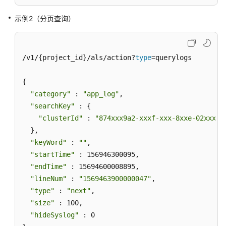
议
（SLA）
示例2（分页查询）
白
皮
书
/v1/{project_id}/als/action?
type
=querylogs

资
源
{

"category"
 : 
"app_log"
,

支
"searchKey"
 : {

持
"clusterId"
 : 
"874xxx9a2-xxxf-xxx-8xxe-02xxxxx
区
  },

域
"keyWord"
 : 
""
,

"startTime"
 : 156946300095,

系
"endTime"
 : 15694600008895,

统
"lineNum"
 : 
"1569463900000047"
,

权
"type"
 : 
"next"
,

限
"size"
 : 100,

"hideSyslog"
 : 0
