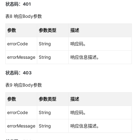
志
状态码：401
表8
响应Body参数
查
询
参数
参数类型
描述
日
志
errorCode
String
响应码。
Prometheus
errorMessage
String
响应信息描述。
实
例
状态码：403
配
表9
响应Body参数
置
管
参数
参数类型
描述
理
errorCode
String
响应码。
应
用
errorMessage
String
响应信息描述。
示
例