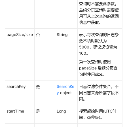
查询时不需要此参数，
（阿
后续分页查询时需要使
布
用可从上次查询的返回
扎
信息中获取.
比
区
pageSize/size
否
String
表示每次查询的日志条
域）
数不填时默认为
5000，建议您设置为
API
100。
参
考
第一次查询时使用
（阿
pageSize 后续分页查
布
询时使用size。
扎
searchKey
是
SearchKe
日志过滤条件集合，不
比
y
object
同日志来源所需字段不
区
同。
域）
startTime
是
Long
搜索起始时间(UTC时
用
间，毫秒级)。
户
指