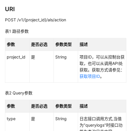
说
明
URI
POST /v1/{project_id}/als/action
快
速
表1
路径参数
入
门
参数
是否必选
参数类型
描述
用
project_id
是
String
项目ID，可以从控制台获
户
取，也可以从调用API处
指
获取。获取方式请参见：
南
获取项目ID
。
最
佳
表2
Query参数
实
践
参数
是否必选
参数类型
描述
API
type
是
String
日志接口调用方式,当值
参
为"querylogs"时接口功