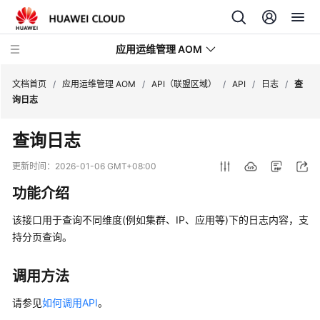
应用运维管理 AOM
文档首页
/
应用运维管理 AOM
/
API（联盟区域）
/
API
/
日志
/
查
询日志
最
查询日志
新
动
更新时间：
2026-01-06 GMT+08:00
态
功能介绍
产
该接口用于查询不同维度(例如集群、IP、应用等)下的日志内容，支
品
持分页查询。
介
绍
调用方法
计
请参见
如何调用API
。
费