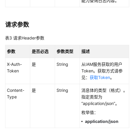
考
能为查询日志内容。
SDK
参
请求参数
考
表3
请求Header参数
常
见
参数
是否必选
参数类型
描述
问
题
X-Auth-
是
String
从IAM服务获取的用户
Token
Token。获取方式请参
视
见：
获取Token
。
频
帮
Content-
是
String
消息体的类型（格式）。
助
Type
指定类型为
“application/json”。
AOM
枚举值：
1.0
文
application/json
档