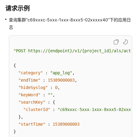
区
请求示例
域）
查询集群“c69xxxc-5xxx-1xxx-8xxx5-02xxxxx40”下的应用日
志
通
用
参
考
"POST https://{endpoint}/v1/{project_id}/als/actio
责
{
任
"category"
:
"app_log"
,
共
"endTime"
:
15389000003
,
担
"hideSyslog"
:
0
,
"keyWord"
:
""
,
云
"searchKey"
:
{
服
"clusterId"
:
"c69xxxc-5xxx-1xxx-8xxx5-02xxxxx
务
}
,
等
级
"startTime"
:
15389000003
协
}