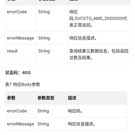
如
errorCode
String
响应
何
码,SVCSTG_AMS_2000000代
调
表正常返回。
用
API
errorMessage
String
响应信息描述。
API
result
String
查询结果元数据信息，包括返回
总数及结果。
告
警
状态码：400
表7
响应Body参数
监
控
参数
参数类型
描述
Prometheus
errorCode
String
响应码。
监
控
errorMessage
String
响应信息描述。
日