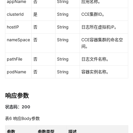
appName
否
String
应用名称。
（1.0）
（联
clusterId
是
String
CCE集群ID。
盟
区
hostIP
否
String
日志所在虚拟机IP。
域）
nameSpace
否
String
CCE容器集群的命名空
API（联
间。
盟
区
pathFile
否
String
日志文件名称。
域）
podName
否
String
容器实例名称。
使
用
前
响应参数
必
读
状态码：200
API
表6
响应Body参数
概
览
参数
参数类型
描述