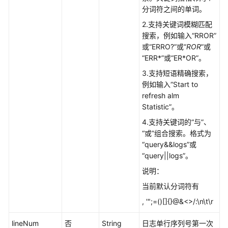
分词符之间的单词。
（2.0）
（吉
2.支持关键词模糊匹配
隆
搜索，例如输入“RROR”
坡
或“ERRO?”或“
ROR
”或
区
“ERR*”或“ER*OR”。
域）
3.支持短语精确搜索，
例如输入“Start to
API
refresh alm
参
Statistic”。
考
4.支持关键词的“与”、
（吉
“或”组合搜索。格式为
隆
“query&&logs”或
坡
“query||logs”。
区
域）
说明：
当前默认分词符有
用
, '";=()[]{}@&<>/:\n\t\r
户
指
lineNum
否
String
日志单行序列号第一次
南