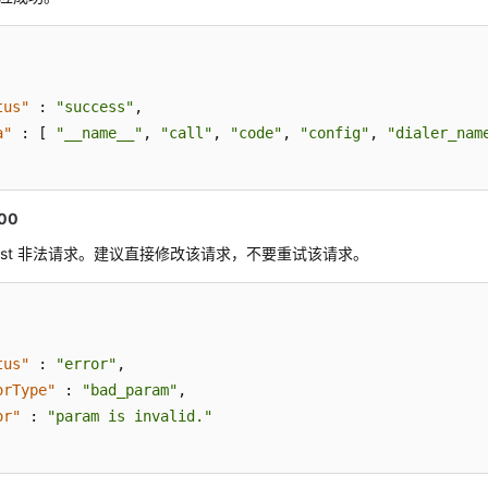
tus"
:
"success"
,
a"
:
[
"__name__"
,
"call"
,
"code"
,
"config"
,
"dialer_nam
00
quest 非法请求。建议直接修改该请求，不要重试该请求。
tus"
:
"error"
,
orType"
:
"bad_param"
,
or"
:
"param is invalid."