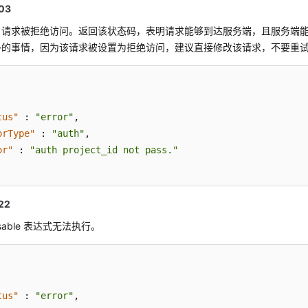
03
dden 请求被拒绝访问。返回该状态码，表明请求能够到达服务端，且服务
多的事情，因为该请求被设置为拒绝访问，建议直接修改该请求，不要重
tus"
:
"error"
,
orType"
:
"auth"
,
or"
:
"auth project_id not pass."
22
essable 表达式无法执行。
tus"
:
"error"
,