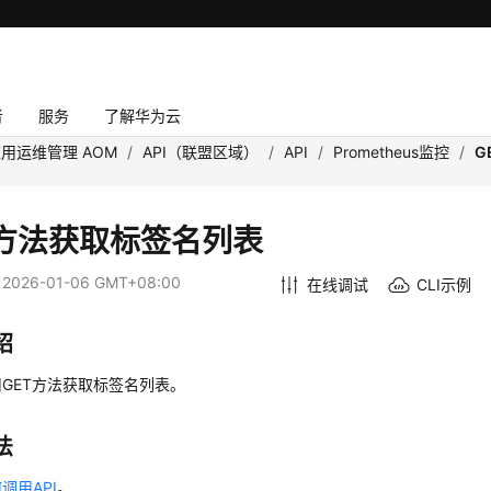
者
服务
了解华为云
用运维管理 AOM
/
API（联盟区域）
/
API
/
Prometheus监控
/
G
T方法获取标签名列表
：
2026-01-06 GMT+08:00
在线调试
CLI示例
绍
GET方法获取标签名列表。
法
调用API
。