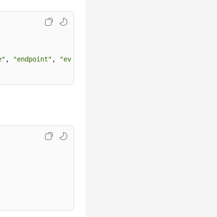
e"
,
"endpoint"
,
"event"
,
"goversion"
,
"handler"
,
"instan