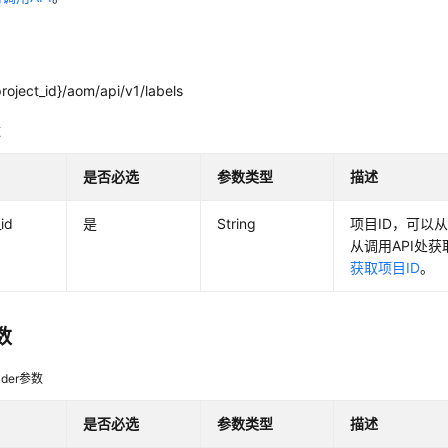
roject_id}/aom/api/v1/labels
数
是否必选
参数类型
描述
_id
是
String
项目ID，可以
从调用API处
获取项目ID
。
数
der参数
是否必选
参数类型
描述