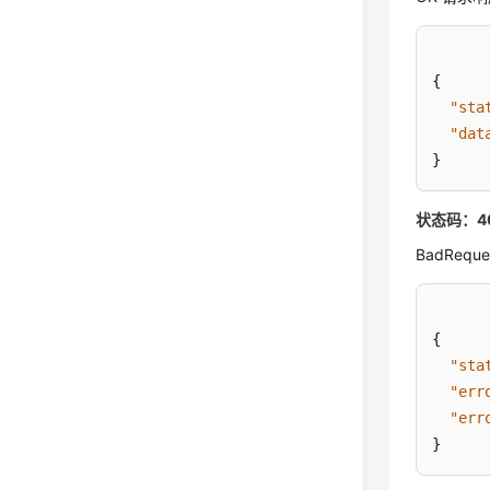
{
"sta
"dat
}
状态码：4
BadRe
{
"sta
"err
"err
}