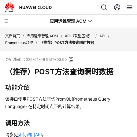
应用运维管理 AOM
文档首页
/
应用运维管理 AOM
/
API（联盟区域）
/
API
/
Prometheus监控
/
（推荐）POST方法查询瞬时数据
最
更新时间：
2026-01-06 GMT+08:00
新
动
（推荐）POST方法查询瞬时数据
态
功能介绍
产
品
该接口使用POST方法查询PromQL(Prometheus Query
介
Language) 在特定时间点下的计算结果。
绍
调用方法
计
费
请参见
如何调用API
。