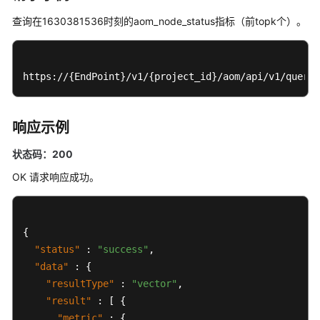
南
查询在1630381536时刻的aom_node_status指标（前topk个）。
（安
卡
拉
区
https://{EndPoint}/v1/{project_id}/aom/api/v1/query?
域）
API
响应示例
参
考
状态码：200
（安
OK 请求响应成功。
卡
拉
区
域）
{
"status"
:
"success"
,
用
"data"
:
{
户
"resultType"
:
"vector"
,
指
"result"
:
[
{
南
"metric"
:
{