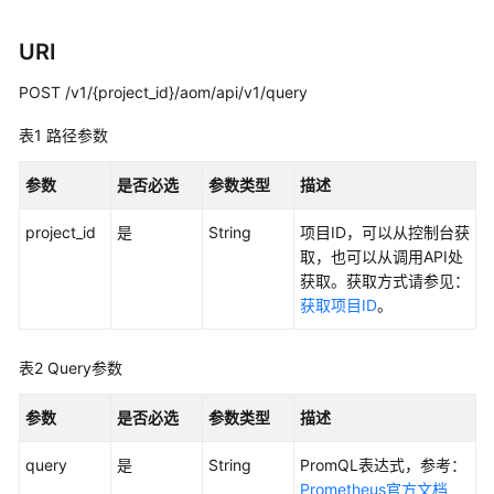
说
明
URI
快
POST /v1/{project_id}/aom/api/v1/query
速
入
表1
路径参数
门
参数
是否必选
参数类型
描述
用
户
project_id
是
String
项目ID，可以从控制台获
指
取，也可以从调用API处
南
获取。获取方式请参见：
获取项目ID
。
最
佳
表2
Query参数
实
践
参数
是否必选
参数类型
描述
API
query
是
String
PromQL表达式，参考：
参
Prometheus官方文档