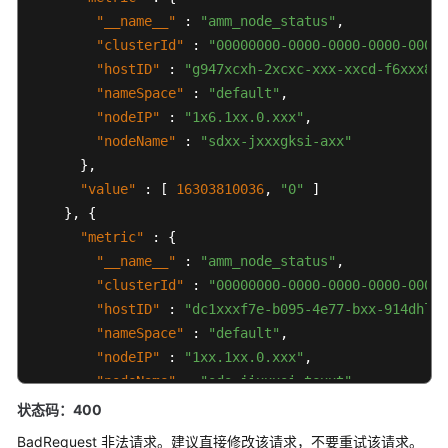
（1.0）
"__name__"
:
"amm_node_status"
,
（联
"clusterId"
:
"00000000-0000-0000-0000-00000
盟
"hostID"
:
"g947xcxh-2xcxc-xxx-xxcd-f6xxx85"
区
"nameSpace"
:
"default"
,
域）
"nodeIP"
:
"1x6.1xx.0.xxx"
,
"nodeName"
:
"sdxx-jxxxgksi-axx"
API（联
盟
}
,
区
"value"
:
[
16303810036
,
"0"
]
域）
}
,
{
"metric"
:
{
使
"__name__"
:
"amm_node_status"
,
用
"clusterId"
:
"00000000-0000-0000-0000-00000
前
"hostID"
:
"dc1xxxf7e-b095-4e77-bxx-914dhlxx
必
"nameSpace"
:
"default"
,
读
"nodeIP"
:
"1xx.1xx.0.xxx"
,
"nodeName"
:
"sds-jixxxsi-texxt"
API
}
,
状态码：400
概
"value"
:
[
1630381536
,
"0"
]
览
BadRequest 非法请求。建议直接修改该请求，不要重试该请求。