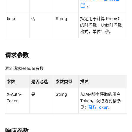
考
。
SDK
time
否
String
指定用于计算 PromQL
参
的时间戳。Unix时间戳
考
格式，单位：秒。
常
见
问
请求参数
题
表3
请求Header参数
视
频
参数
是否必选
参数类型
描述
帮
助
X-Auth-
是
String
从IAM服务获取的用户
Token
Token。获取方式请参
AOM
见：
获取Token
。
1.0
文
档
响应参数