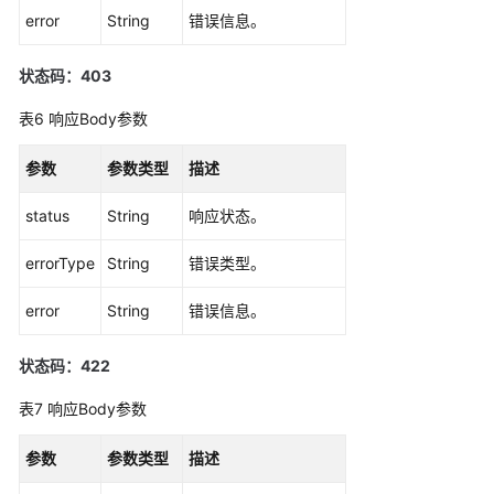
error
String
错误信息。
（2.0）
（吉
隆
状态码：403
坡
表6
响应Body参数
区
域）
参数
参数类型
描述
API
status
String
响应状态。
参
考
errorType
String
错误类型。
（吉
隆
error
String
错误信息。
坡
区
状态码：422
域）
表7
响应Body参数
用
户
参数
参数类型
描述
指
南