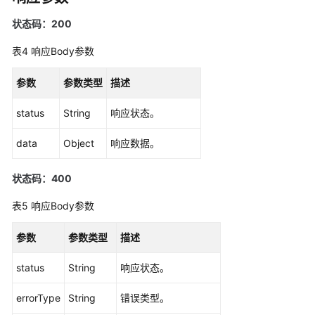
更
状态码：200
多
文
表4
响应Body参数
档
参数
参数类型
描述
用
户
status
String
响应状态。
指
data
南
Object
响应数据。
（1.0）
（吉
状态码：400
隆
坡
表5
响应Body参数
区
域）
参数
参数类型
描述
status
String
响应状态。
用
户
errorType
String
错误类型。
指
南