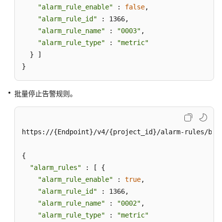
条
"alarm_rule_enable"
 : 
false
,

事
"alarm_rule_id"
 : 1366,

件
"alarm_rule_name"
 : 
"0003"
,

类
"alarm_rule_type"
 : 
"metric"
告
  } ]

警
}
规
则
批量停止告警规则。
更
新
事
https://{Endpoint}/v4/{project_id}/alarm-rules/bat
件
类
{

告
"alarm_rules"
 : [ {

警
"alarm_rule_enable"
 : 
true
,

规
"alarm_rule_id"
 : 1366,

则
"alarm_rule_name"
 : 
"0002"
,

删
"alarm_rule_type"
 : 
"metric"