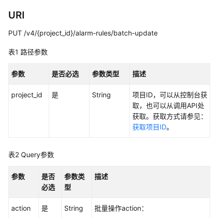
说
明
URI
PUT /v4/{project_id}/alarm-rules/batch-update
快
速
表1
路径参数
入
门
参数
是否必选
参数类型
描述
用
project_id
是
String
项目ID，可以从控制台获
户
取，也可以从调用API处
指
获取。获取方式请参见：
南
获取项目ID
。
最
佳
表2
Query参数
实
践
参数
是否
参数类
描述
必选
型
API
参
action
是
String
批量操作action：