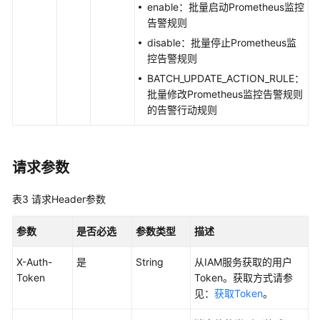
考
enable：批量启动Prometheus监控
告警规则
SDK
disable：批量停止Prometheus监
参
控告警规则
考
BATCH_UPDATE_ACTION_RULE：
批量修改Prometheus监控告警规则
常
的告警行动规则
见
问
题
请求参数
视
频
表3
请求Header参数
帮
助
参数
是否必选
参数类型
描述
AOM
X-Auth-
是
String
从IAM服务获取的用户
1.0
Token
Token。获取方式请参
文
见：
获取Token
。
档