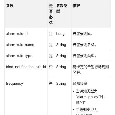
南
参数
是
参数类
描述
（安
否
型
卡
必
拉
选
区
域）
alarm_rule_id
是
Long
告警规则id。
API
alarm_rule_name
是
String
告警规则名称。
参
考
alarm_rule_type
是
String
告警规则类型。
（安
卡
bind_notification_rule_id
否
String
待绑定的告警行动规则
拉
名称。
区
域）
frequency
是
String
通知频率
当通知类型为
用
“alarm_policy”时，
户
填“-1”
指
当通知类型为
南