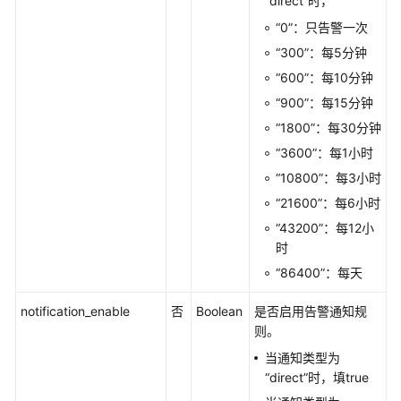
“direct”时，
（1.0）
“0”：只告警一次
（联
盟
“300”：每5分钟
区
“600”：每10分钟
域）
“900”：每15分钟
“1800”：每30分钟
API（联
盟
“3600”：每1小时
区
“10800”：每3小时
域）
“21600”：每6小时
“43200”：每12小
使
时
用
前
“86400”：每天
必
读
notification_enable
否
Boolean
是否启用告警通知规
则。
API
当通知类型为
概
“direct”时，填true
览