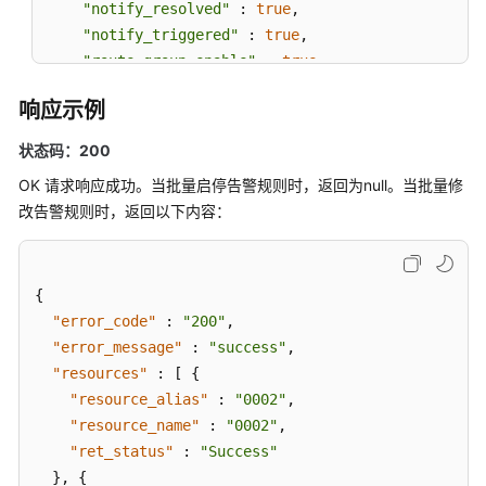
"notify_resolved"
 : 
true
,

例
"notify_triggered"
 : 
true
,

"route_group_enable"
 : 
true
,

配
"route_group_rule"
 : 
"aom1"
置
响应示例
  } ],

管
"update_type"
 : 
"BATCH_UPDATE_ACTION_RULE"
理
状态码：200
}
OK 请求响应成功。当批量启停告警规则时，返回为null。当批量修
应
改告警规则时，返回以下内容：
用
示
例
{
权
"error_code"
:
"200"
,
限
"error_message"
:
"success"
,
策
"resources"
:
[
{
略
"resource_alias"
:
"0002"
,
和
"resource_name"
:
"0002"
,
授
"ret_status"
:
"Success"
权
}
,
{
项