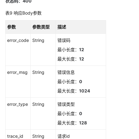
状态码：400
行
表9
响应Body参数
动
规
则
参数
参数类型
描述
error_code
String
错误码
修
改
最小长度：
12
告
最大长度：
12
警
行
error_msg
String
错误信息
动
最小长度：
0
规
则
最大长度：
1024
获
error_type
String
错误类型
取
最小长度：
0
告
最大长度：
128
警
行
trace_id
String
请求id
动