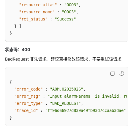
"resource_alias"
:
"0003"
,
"resource_name"
:
"0003"
,
附
"ret_status"
:
"Success"
录
}
]
用
}
户
指
状态码：400
南
BadRequest 非法请求。建议直接修改该请求，不要重试该请求
（2.0）
（联
盟
区
{
域）
"error_code"
:
"AOM.02025026"
,
"error_msg"
:
"Input alarmParams  is invalid: rule
"error_type"
:
"BAD_REQUEST"
,
通
用
"trace_id"
:
"ff96d66927d839a49fb93d7ccaab3dae"
参
}
考