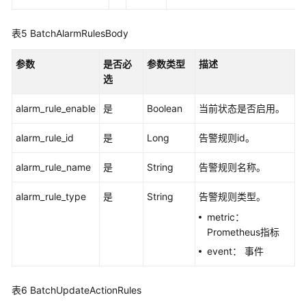
（阿
布
表5
BatchAlarmRulesBody
扎
比
参数
是否必
参数类型
描述
区
选
域）
alarm_rule_enable
是
Boolean
当前状态是否启用。
API
参
alarm_rule_id
是
Long
告警规则id。
考
（阿
alarm_rule_name
是
String
告警规则名称。
布
扎
alarm_rule_type
是
String
告警规则类型。
比
metric：
区
Prometheus指标
域）
event： 事件
用
户
表6
BatchUpdateActionRules
指