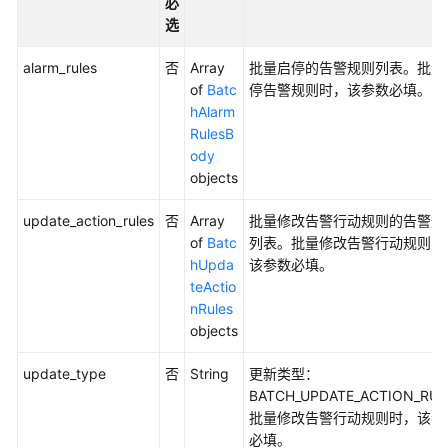
必
（2.0）
选
（吉
隆
alarm_rules
否
Array
批量启停的告警规则列表。批量
坡
of
Batc
停告警规则时，该参数必填。
区
hAlarm
域）
RulesB
ody
API
objects
参
update_action_rules
否
Array
批量修改告警行动规则的告警规
考
of
Batc
列表。批量修改告警行动规则时
（吉
hUpda
该参数必填。
隆
teActio
坡
nRules
区
objects
域）
update_type
否
String
更新类型：
用
BATCH_UPDATE_ACTION_RU
户
批量修改告警行动规则时，该参
指
必填。
南