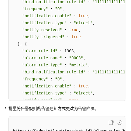
"bind_notification_rule_id"
 : 
"111111111111111
查
"frequency"
 : 
"0"
,

询
"notification_enable"
 : 
true
,

事
"notification_type"
 : 
"direct"
,

件
"notify_resolved"
 : 
true
,

告
"notify_triggered"
 : 
true
警
  }, {

信
"alarm_rule_id"
 : 1366,

息
"alarm_rule_name"
 : 
"0003"
,

"alarm_rule_type"
 : 
"metric"
,

统
"bind_notification_rule_id"
 : 
"111111111111111
计
事
"frequency"
 : 
"0"
,

件
"notification_enable"
 : 
true
,

告
"notification_type"
 : 
"direct"
,

警
"notify_resolved"
 : 
true
,

信
"notify_triggered"
 : 
true
批量将告警规则的告警通知方式更改为告警降噪。
息
  } ],

"update_type"
 : 
"BATCH_UPDATE_ACTION_RULE"
上
}
报