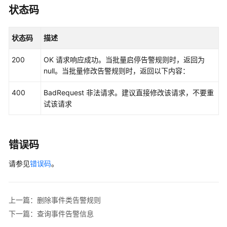
责
状态码
任
共
状态码
描述
担
200
OK 请求响应成功。当批量启停告警规则时，返回为
云
null。当批量修改告警规则时，返回以下内容：
服
务
400
BadRequest 非法请求。建议直接修改该请求，不要重
等
试该请求
级
协
议
（SLA）
错误码
请参见
错误码
。
白
皮
书
资
上一篇：删除事件类告警规则
源
下一篇：查询事件告警信息