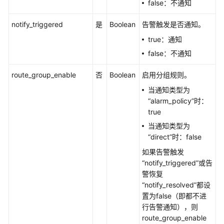
false：不通知
删
notify_triggered
是
Boolean
告警触发是否通知。
除
静
true：通知
默
false：不通知
规
则
route_group_enable
否
Boolean
启用分组规则。
当通知类型为
新
“alarm_policy”时：
增
true
静
当通知类型为
默
“direct”时：false
规
则
如果告警触发
“notify_triggered”或告
修
警恢复
改
“notify_resolved”都设
静
置为false（即都不进
默
行告警通知），则
规
route_group_enable