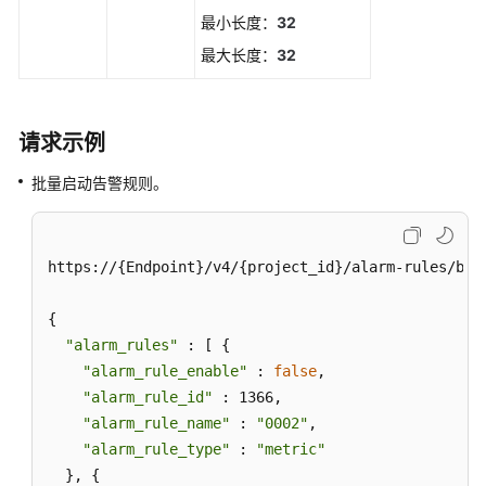
规
最小长度：
32
则
最大长度：
32
列
表
查
请求示例
询
批量启动告警规则。
事
件
类
告
https://{Endpoint}/v4/{project_id}/alarm-rules/bat
警
规
{

则
"alarm_rules"
 : [ {

列
"alarm_rule_enable"
 : 
false
,

表
"alarm_rule_id"
 : 1366,

"alarm_rule_name"
 : 
"0002"
,

新
"alarm_rule_type"
 : 
"metric"
增
一
  }, {
