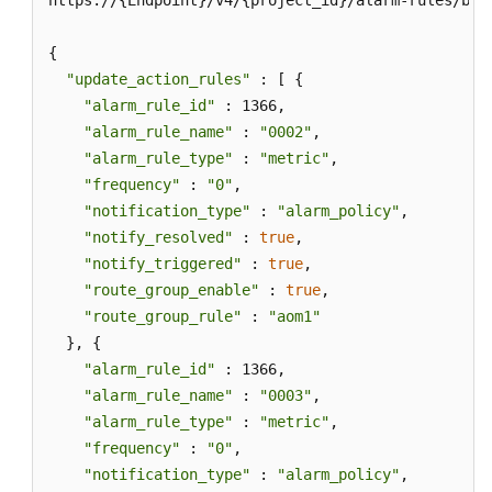
https://{Endpoint}/v4/{project_id}/alarm-rules/batc
事
件
{

或
"update_action_rules"
 : [ {

告
"alarm_rule_id"
 : 1366,

警
"alarm_rule_name"
 : 
"0002"
,

信
"alarm_rule_type"
 : 
"metric"
,

息
"frequency"
 : 
"0"
,

"notification_type"
 : 
"alarm_policy"
,

监
"notify_resolved"
 : 
true
,

控
"notify_triggered"
 : 
true
,

"route_group_enable"
 : 
true
,

Prometheus
"route_group_rule"
 : 
"aom1"
监
控
  }, {

"alarm_rule_id"
 : 1366,

日
"alarm_rule_name"
 : 
"0003"
,

志
"alarm_rule_type"
 : 
"metric"
,

"frequency"
 : 
"0"
,

Prometheus
"notification_type"
 : 
"alarm_policy"
,

实