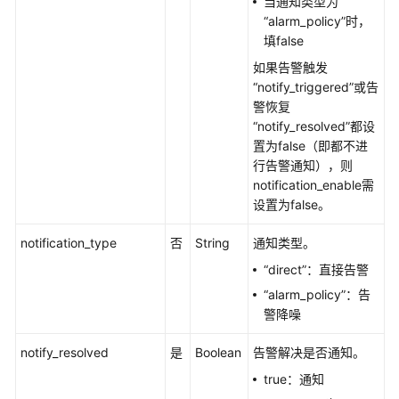
当通知类型为
“alarm_policy”时，
如
填false
何
调
如果告警触发
用
“notify_triggered”或告
API
警恢复
“notify_resolved”都设
置为false（即都不进
API
行告警通知），则
notification_enable需
告
设置为false。
警
notification_type
否
String
通知类型。
获
取
“direct”：直接告警
告
“alarm_policy”：告
警
警降噪
发
送
notify_resolved
是
Boolean
告警解决是否通知。
结
true：通知
果