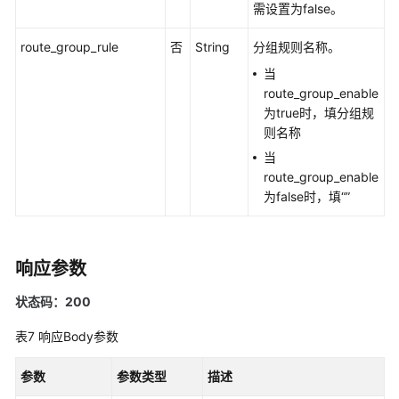
则
需设置为false。
获
route_group_rule
否
String
分组规则名称。
取
当
静
route_group_enable
默
为true时，填分组规
规
则名称
则
当
列
route_group_enable
表
为false时，填“”
通
过
告
响应参数
警
状态码：200
规
则
表7
响应Body参数
名
称
参数
参数类型
描述
获