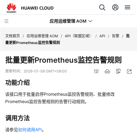
应用运维管理 AOM
文档首页
/
应用运维管理 AOM
/
API（联盟区域）
/
API
/
告警
/
批
量更新Prometheus监控告警规则
最
批量更新Prometheus监控告警规则
新
动
更新时间：
2026-01-06 GMT+08:00
态
功能介绍
产
该接口用于批量启停Prometheus监控告警规则、批量修改
品
Prometheus监控告警规则的告警行动规则。
介
绍
调用方法
计
请参见
如何调用API
。
费