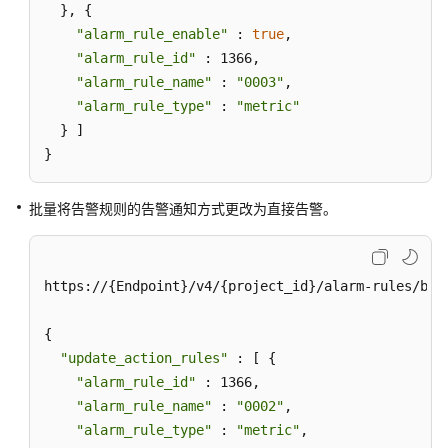
除
  }, {

事
"alarm_rule_enable"
 : 
true
,

件
"alarm_rule_id"
 : 1366,

类
"alarm_rule_name"
 : 
"0003"
,

告
"alarm_rule_type"
 : 
"metric"
警
  } ]

规
}
则
批
批量将告警规则的告警通知方式更改为直接告警。
量
更
新
https://{Endpoint}/v4/{project_id}/alarm-rules/batc
Prometheus
监
{

控
"update_action_rules"
 : [ {

告
"alarm_rule_id"
 : 1366,

警
规
"alarm_rule_name"
 : 
"0002"
,

则
"alarm_rule_type"
 : 
"metric"
,
