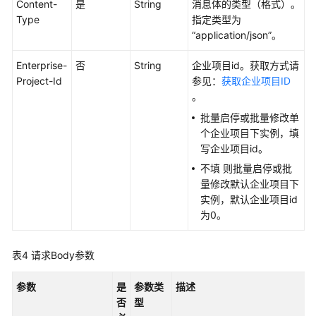
Content-
是
String
消息体的类型（格式）。
更
Type
指定类型为
多
“application/json”。
文
档
Enterprise-
否
String
企业项目id。获取方式请
Project-Id
参见：
获取企业项目ID
。
用
户
批量启停或批量修改单
指
个企业项目下实例，填
南
写企业项目id。
（1.0）
不填 则批量启停或批
（吉
量修改默认企业项目下
隆
实例，默认企业项目id
坡
为0。
区
域）
表4
请求Body参数
用
户
参数
是
参数类
描述
指
否
型
南