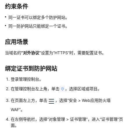
介
约束条件
绍
同一证书可以绑定多个防护网站。
计
同一防护网站只能绑定一个证书。
费
说
明
应用场景
快
当域名的
“对外协议”
设置为
“HTTPS”
时，需要配置证书。
速
入
绑定证书到防护网站
门
登录管理控制台。
用
在管理控制台左上角，单击
，选择区域或项目。
户
指
在页面左上方，单击
，选择
“
安全
>
Web应用防火墙
南
WAF
”
。
最
在左侧导航栏，选择
“
对象管理
>
证书管理
”
，进入
“证书管理”
页
佳
面。