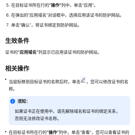
实
在目标证书所在行的
“操作”
列中，单击
“应用”
。
践
在弹出的
“应用域名”
对话框中，选择应用该证书的防护网站。
API
单击
“确认”
，将证书绑定到防护网站。
参
考
生效条件
SDK
证书的
“应用域名”
列显示已应用该证书的防护网站。
参
考
相关操作
常
当鼠标移到目标证书的名称后时，单击
见
，您可以修改证书的名
问
称。
题
须知：
故
如果证书正在使用中，请先解除域名和证书的绑定关系，
障
否则无法修改证书名称。
排
除
在目标证书所在行的
“操作”
列中，单击
“查看”
，您可以查看证书的