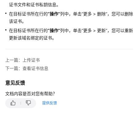
证书文件和证书私钥信息。
视
在目标证书所在行的
“操作”
列中，单击
“
更多
>
删除
”
，您可以删除
频
该证书。
帮
助
在目标证书所在行的
“操作”
列中，单击
“
更多
>
更新
”
，您可以重新
更新该域名绑定的证书。
更
多
文
上一篇：上传证书
档
下一篇：查看证书信息
用
意见反馈
户
指
文档内容是否对您有帮助？
南
提供反馈
（阿
布
扎
比
区
域）