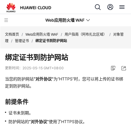
Web应用防火墙 WAF
文档首页
/
Web应用防火墙 WAF
/
用户指南（阿布扎比区域）
/
对象管
理
/
管理证书
/
绑定证书到防护网站
最
绑定证书到防护网站
新
动
更新时间：
2025-05-15 GMT+08:00
态
当您的防护网站
“对外协议”
为
“HTTPS”
时，您可以将上传的证书绑
服
定到防护网站。
务
公
前提条件
告
证书未到期。
产
防护网站的
“对外协议”
使用了HTTPS协议。
品