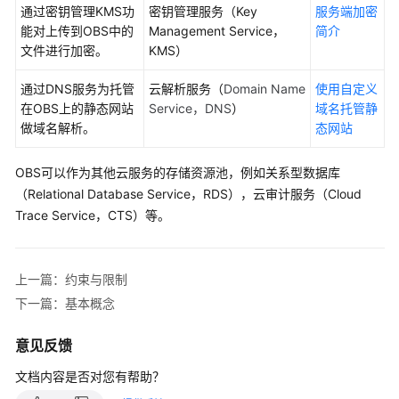
配
通过密钥管理KMS功
密钥管理服务（Key
服务端加密
置
能对上传到OBS中的
Management Service，
简介
指
文件进行加密。
KMS）
南
通过DNS服务为托管
云解析服务（
Domain Name
使用自定义
工
在OBS上的静态网站
Service，DNS
）
域名托管静
具
做域名解析。
态网站
指
南
OBS可以作为其他云服务的存储资源池，例如关系型数据库
（Relational Database Service，RDS），云审计服务（Cloud
最
Trace Service，CTS）等。
佳
实
践
上一篇：约束与限制
API
下一篇：基本概念
参
考
意见反馈
文档内容是否对您有帮助？
SDK