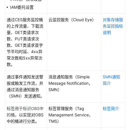
介
绍
IAM委托设置
通过CES服务监控桶
云监控服务（Cloud Eye）
对象存储服
计
的上传流量、下载流
务监控指标
费
量、GET类请求次
说明
说
数、PUT类请求次
明
数、GET类请求首字
节平均时延、4xx异
快
常次数和5xx异常次
速
数。
入
门
通过事件通知发送警
消息通知服务（Simple
SMN通知
报或触发工作流，并
Message Notification，
简介
用
通过消息通知服务
SMN）
户
（SMN）发送通知。
指
南
标签用于标识OBS中
标签管理服务（Tag
标签简介
的桶
，以实现对OBS
Management Service，
权
中的桶进行分类。
TMS）
限