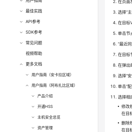
用户指南
在页面
最佳实践
选择
“
主
API参考
在目标
SDK参考
单击节
常见问题
“最近同
视频帮助
在目标
更多文档
在弹出
用户指南（安卡拉区域）
选择
“
用户指南（阿布扎比区域）
单击
“
产品介绍
选择相
修改
开通HSS
在目
主机安全总览
删除
资产管理
在目