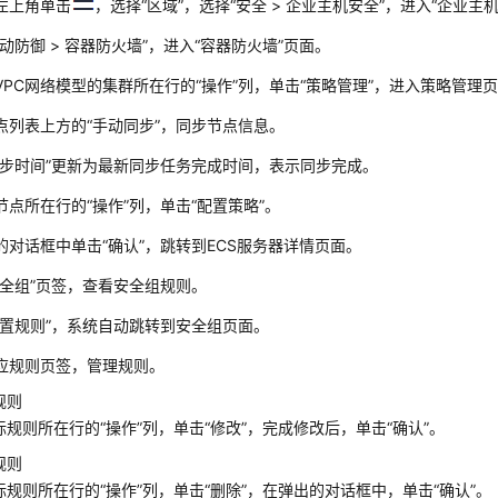
左上角单击
，选择
“区域”
，选择“安全 >
企业主机安全
”，进入“
企业主
动防御
>
容器防火墙
”
，进入
“容器防火墙”
页面。
VPC网络模型的集群所在行的“操作”列，单击
“策略管理”
，进入策略管理
点列表上方的
“手动同步”
，同步节点信息。
步时间”
更新为最新同步任务完成时间，表示同步完成。
节点所在行的“操作”列，单击
“配置策略”
。
的对话框中单击
“确认”
，跳转到ECS服务器详情页面。
安全组”
页签，查看安全组规则。
配置规则”
，系统自动跳转到安全组页面。
应规则页签，管理规则。
规则
标规则所在行的“操作”列，单击
“修改”
，完成修改后，单击
“确认”
。
规则
标规则所在行的“操作”列，单击
“删除”
，在弹出的对话框中，单击
“确认”
。