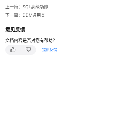
介
上一篇：SQL高级功能
绍
下一篇：DDM通用类
计
费
意见反馈
说
文档内容是否对您有帮助？
明
提供反馈
快
速
入
门
用
户
指
南
常
见