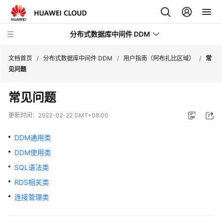
分布式数据库中间件 DDM
文档首页
/
分布式数据库中间件 DDM
/
用户指南（阿布扎比区域）
/
常
见问题
最
常见问题
新
动
更新时间：
2022-02-22 GMT+08:00
态
DDM通用类
服
DDM使用类
务
公
SQL语法类
告
RDS相关类
连接管理类
产
品