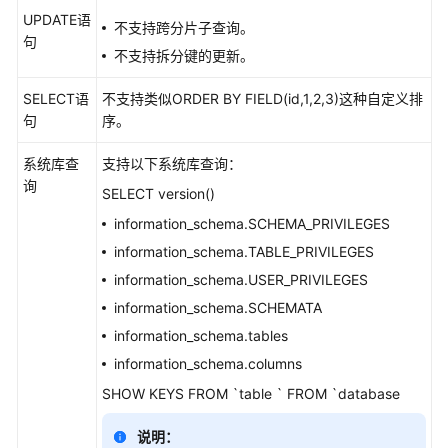
介
UPDATE语
绍
不支持跨分片子查询。
句
不支持拆分键的更新。
计
费
SELECT语
不支持类似ORDER BY FIELD(id,1,2,3)这种自定义排
说
句
序。
明
系统库查
支持以下系统库查询：
快
询
SELECT version()
速
information_schema.SCHEMA_PRIVILEGES
入
门
information_schema.TABLE_PRIVILEGES
information_schema.USER_PRIVILEGES
用
information_schema.SCHEMATA
户
information_schema.tables
指
南
information_schema.columns
SHOW KEYS FROM `table ` FROM `database
常
见
说明：