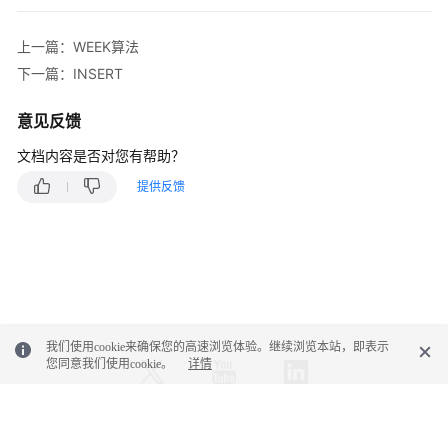
书
上一篇：WEEK算法
更
多
下一篇：INSERT
文
档
意见反馈
文档内容是否对您有帮助？
用
户
提供反馈
指
南
（阿
布
扎
比
区
我们使用cookie来确保您的高速浏览体验。继续浏览本站，即表示
域）
您同意我们使用cookie。
详情
产
品
© 2026, 华为云计算技术有限公司及其关联公司。保留一切权利。
介