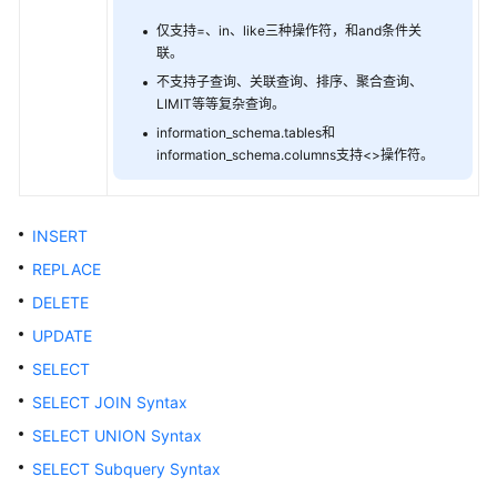
问
题
仅支持=、in、like三种操作符，和and条件关
联。
最
不支持子查询、关联查询、排序、聚合查询、
佳
LIMIT等等复杂查询。
实
information_schema.tables和
践
information_schema.columns支持<>操作符。
API
参
INSERT
考
REPLACE
SDK
DELETE
参
UPDATE
考
SELECT
性
SELECT JOIN Syntax
能
SELECT UNION Syntax
白
SELECT Subquery Syntax
皮