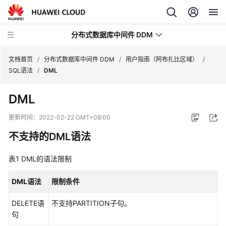
分布式数据库中间件 DDM
文档首页
/
分布式数据库中间件 DDM
/
用户指南（阿布扎比区域）
/
SQL语法
/
DML
最
DML
新
动
更新时间：
2022-02-22 GMT+08:00
态
不支持的DML语法
服
表1
务
DML的语法限制
公
告
DML语法
限制条件
DELETE语
不支持PARTITION子句。
产
句
品