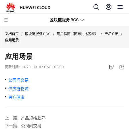
区块链服务 BCS
文档首页
/
区块链服务 BCS
/
用户指南（阿布扎比区域）
/
产品介绍
/
应用场景
最
应用场景
新
动
更新时间：
2023-03-07 GMT+08:00
态
公司间交易
产
供应链物流
品
介
医疗健康
绍
计
上一篇：产品规格差异
费
下一篇：公司间交易