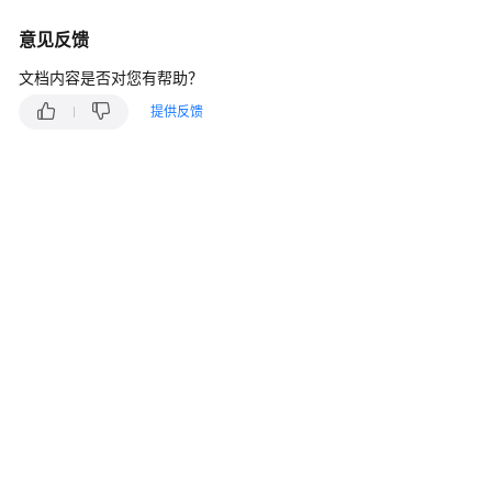
说
明
意见反馈
快
文档内容是否对您有帮助？
速
提供反馈
入
门
用
户
指
南
最
佳
实
践
开
发