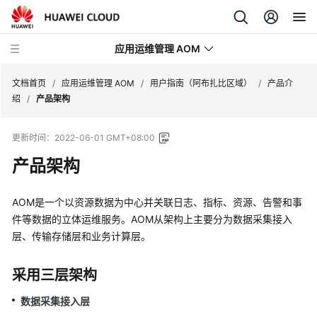
应用运维管理 AOM
文档首页
/
应用运维管理 AOM
/
用户指南（阿布扎比区域）
/
产品介
绍
/
产品架构
最
更新时间：
2022-06-01 GMT+08:00
新
动
产品架构
态
AOM是一个以资源数据为中心并关联日志、指标、资源、告警和事
产
件等数据的立体运维服务。AOM从架构上主要分为数据采集接入
品
层、传输存储层和业务计算层。
介
绍
采用三层架构
计
数据采集接入层
费