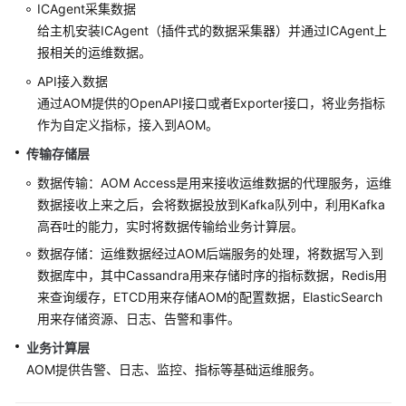
说
ICAgent采集数据
明
给主机安装ICAgent（插件式的数据采集器）并通过ICAgent上
报相关的运维数据。
快
API接入数据
速
入
通过AOM提供的OpenAPI接口或者Exporter接口，将业务指标
门
作为自定义指标，接入到AOM。
传输存储层
用
数据传输：AOM Access是用来接收运维数据的代理服务，运维
户
指
数据接收上来之后，会将数据投放到Kafka队列中，利用Kafka
南
高吞吐的能力，实时将数据传输给业务计算层。
数据存储：运维数据经过AOM后端服务的处理，将数据写入到
最
数据库中，其中Cassandra用来存储时序的指标数据，Redis用
佳
来查询缓存，ETCD用来存储AOM的配置数据，ElasticSearch
实
用来存储资源、日志、告警和事件。
践
业务计算层
API
AOM提供告警、日志、监控、指标等基础运维服务。
参