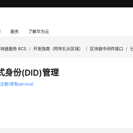
者
服务
了解华为云
块链服务 BCS
/
开发指南（阿布扎比区域）
/
区块链中间件接口
/
身份(DID)管理
册(带有service)