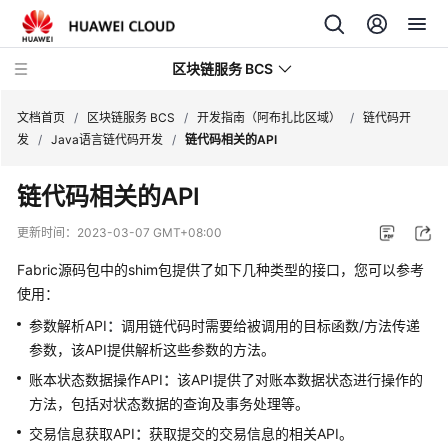
区块链服务 BCS
文档首页
/
区块链服务 BCS
/
开发指南（阿布扎比区域）
/
链代码开
发
/
Java语言链代码开发
/
链代码相关的API
最
链代码相关的API
新
动
更新时间：
2023-03-07 GMT+08:00
态
Fabric源码包中的shim包提供了如下几种类型的接口，您可以参考
产
使用：
品
参数解析API
：
调用链代码时需要给被调用的目标函数/方法传递
介
参数，该API提供解析这些参数的方法。
绍
账本状态数据操作API
：
该API提供了对账本数据状态进行操作的
方法，包括对状态数据的查询及事务处理等。
计
费
交易信息获取API
：
获取提交的交易信息的相关API。