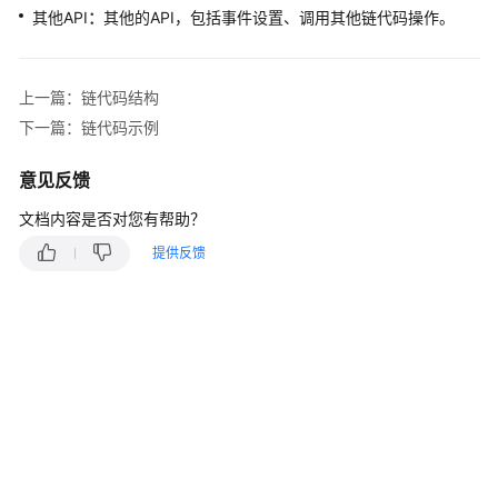
说
其他API
：
其他的API，包括事件设置、调用其他链代码操作。
明
快
上一篇：链代码结构
速
入
下一篇：链代码示例
门
意见反馈
用
文档内容是否对您有帮助？
户
指
提供反馈
南
最
佳
实
践
开
发