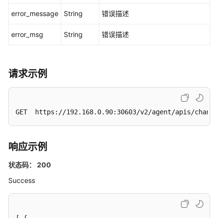
error_message
String
错误描述
实
例
error_msg
String
错误描述
化
链
代
请求示例
码
获
取
GET  https://192.168.0.90:30603/v2/agent/apis/channe
安
装
的
响应示例
链
码
状态码： 200
列
Success
表
查
询