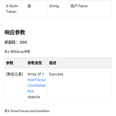
指
X-Auth-
南
是
String
用户Token
Token
API
参
考
响应参数
SDK
状态码： 200
参
表3
响应Body参数
考
参数
参数类型
描述
常
见
[数组元素]
Array of
S
Success
问
howTransa
题
ctionDetail
Res
视
objects
频
帮
助
表4
ShowTransactionDetailRes