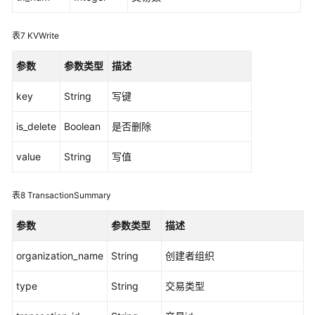
开
发
表7
KVWrite
示
参数
参数类型
描述
例
Demo
key
String
写键
区
is_delete
Boolean
是否删除
块
链
value
String
写值
中
间
表8
TransactionSummary
件
接
参数
参数类型
描述
口
organization_name
String
创建者组织
概
述
type
String
交易类型
链