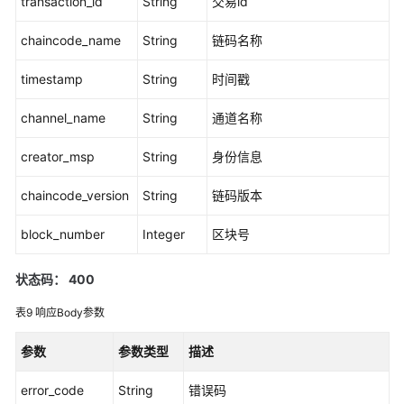
transaction_id
String
交易id
代
码
chaincode_name
String
链码名称
调
用
timestamp
String
时间戳
channel_name
String
通道名称
链
代
creator_msp
String
身份信息
码
管
chaincode_version
String
链码版本
理
block_number
Integer
区块号
获
取
状态码： 400
Token
表9
响应Body参数
安
装
参数
参数类型
描述
链
代
error_code
String
错误码
码