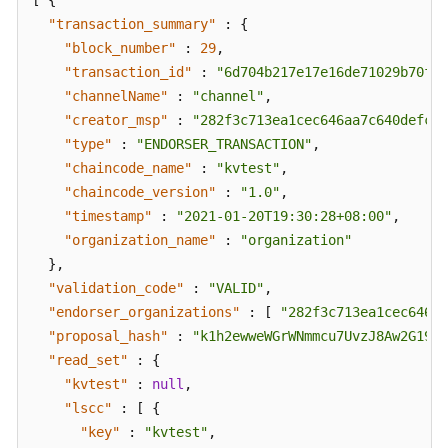
[
{
指
"transaction_summary"
:
{
定
"block_number"
:
29
,
链
"transaction_id"
:
"6d704b217e17e16de71029b70f17
码
"channelName"
:
"channel"
,
版
"creator_msp"
:
"282f3c713ea1cec646aa7c640defca9
本
"type"
:
"ENDORSER_TRANSACTION"
,
信
"chaincode_name"
:
"kvtest"
,
息
"chaincode_version"
:
"1.0"
,
查
"timestamp"
:
"2021-01-20T19:30:28+08:00"
,
询
"organization_name"
:
"organization"
链
}
,
代
"validation_code"
:
"VALID"
,
码
"endorser_organizations"
:
[
"282f3c713ea1cec646aa
安
"proposal_hash"
:
"k1h2ewweWGrWNmmcu7UvzJ8Aw2G190S
装
"read_set"
:
{
信
"kvtest"
:
null
,
息
"lscc"
:
[
{
"key"
:
"kvtest"
,
查