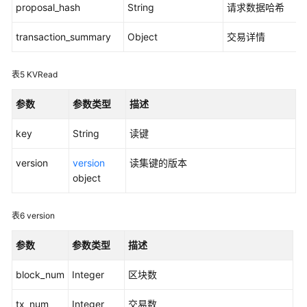
proposal_hash
String
请求数据哈希
（阿
布
transaction_summary
Object
交易详情
扎
比
表5
KVRead
区
域）
参数
参数类型
描述
简
key
String
读键
介
version
version
读集键的版本
链
object
代
码
开
表6
version
发
参数
参数类型
描述
应
block_num
Integer
区块数
用
程
tx_num
Integer
交易数
序