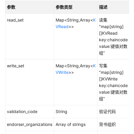
参数
参数类型
描述
更
多
read_set
Map<String,Array<
K
读集
文
VRead
>>
"map[string]
档
[]KVRead
key:chaincode
用
value:键值对数
户
组"
指
南
write_set
Map<String,Array<
K
写集
（阿
VWrite
>>
"map[string]
布
[]KVWrite
扎
key:chaincode
比
value:键值对数
区
组"
域）
validation_code
String
验证代码
开
发
endorser_organizations
Array of strings
背书组织
指
南