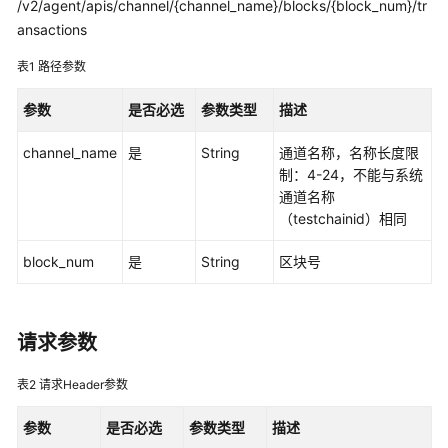
说
/v2/agent/apis/channel/{channel_name}/blocks/{block_num}/tr
明
ansactions
表1
路径参数
快
速
参数
是否必选
参数类型
描述
入
门
channel_name
是
String
通道名称，名称长度限
制：4-24，不能与系统
用
通道名称
户
（testchainid）相同
指
南
block_num
是
String
区块号
最
佳
实
请求参数
践
表2
请求Header参数
开
发
参数
是否必选
参数类型
描述