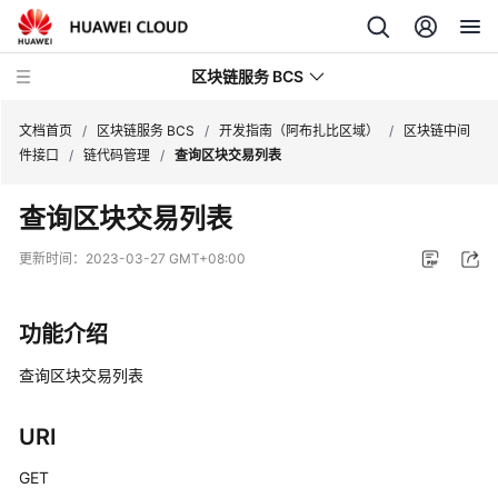
区块链服务 BCS
文档首页
/
区块链服务 BCS
/
开发指南（阿布扎比区域）
/
区块链中间
件接口
/
链代码管理
/
查询区块交易列表
最
查询区块交易列表
新
动
更新时间：
2023-03-27 GMT+08:00
态
产
功能介绍
品
介
查询区块交易列表
绍
URI
计
费
GET