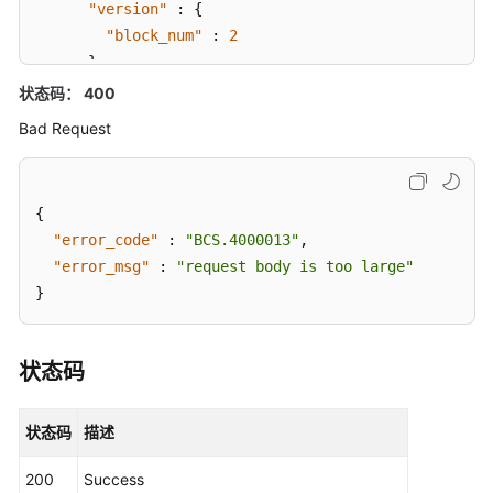
"version"
:
{
询
"block_num"
:
2
链
代
}
码
}
]
状态码： 400
实
}
,
Bad Request
例
"write_set"
:
{
化
"kvtest"
:
[
{
信
"key"
:
"a1"
,
息
{
"is_delete"
:
false
,
"error_code"
:
"BCS.4000013"
,
"value"
:
"1"
查
"error_msg"
:
"request body is too large"
}
]
,
询
}
"lscc"
:
[
]
应
}
用
}
]
链
状态码
信
息
状态码
描述
查
询
200
Success