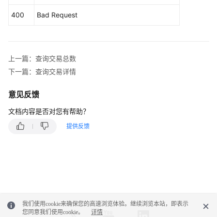
区
块
400
Bad Request
列
表
查
上一篇：查询交易总数
询
下一篇：查询交易详情
交
易
意见反馈
列
文档内容是否对您有帮助？
表
提供反馈
查
询
交
易
总
数
我们使用cookie来确保您的高速浏览体验。继续浏览本站，即表示
查
您同意我们使用cookie。
详情