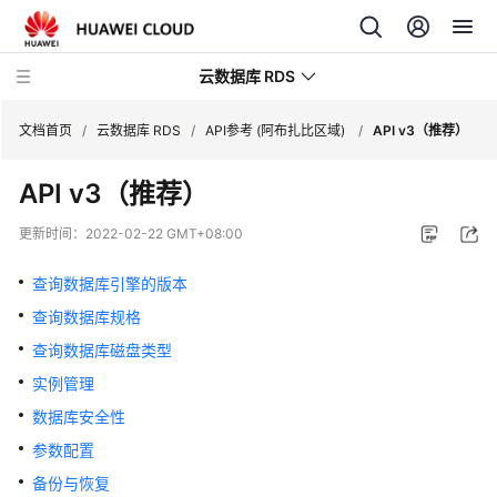
云数据库 RDS
文档首页
/
云数据库 RDS
/
API参考 (阿布扎比区域)
/
API v3（推荐）
API v3（推荐）
更新时间：
2022-02-22 GMT+08:00
产
品
查询数据库引擎的版本
介
查询数据库规格
绍
查询数据库磁盘类型
计
实例管理
费
数据库安全性
说
参数配置
明
备份与恢复