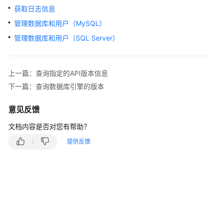
快
获取日志信息
速
管理数据库和用户（MySQL）
入
门
管理数据库和用户（SQL Server）
内
核
上一篇：查询指定的API版本信息
介
下一篇：查询数据库引擎的版本
绍
意见反馈
用
户
文档内容是否对您有帮助？
指
提供反馈
南
最
佳
实
践