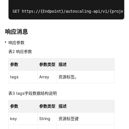
常
GET https://{Endpoint}/autoscaling-api/v1/{project
见
问
题
响应消息
视
响应参数
频
表2
响应参数
帮
助
参数
参数类型
描述
产
tags
Array
资源标签。
品
术
语
表3
tags字段数据结构说明
更
参数
参数类型
描述
多
文
key
String
资源标签键
档