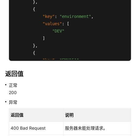
}
,
{
使
"key"
:
"environment"
,
用
"values"
:
[
前
"DEV"
必
]
读
}
,
{
API
"key"
:
"ENV151"
,
概
览
"values"
:
[
返回值
"ENV151"
如
]
正常
何
}
,
200
调
{
用
异常
"key"
:
"ENV152"
,
API
"values"
:
[
返回值
说明
"ENV152"
快
]
400 Bad Request
服务器未能处理请求。
速
}
入