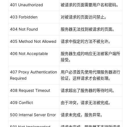
]
401 Unauthorized
被请求的页面需要用户名和密码。
门
}
403 Forbidden
对被请求的页面访问禁止。
API
404 Not Found
服务器无法找到被请求的页面。
弹
性
405 Method Not Allowed
请求中指定的方法不被允许。
伸
缩
406 Not Acceptable
服务器生成的响应无法被客户端所
组
接受。
弹
407 Proxy Authentication
用户必须首先使用代理服务器进行
性
Required
验证，这样请求才会被处理。
伸
缩
408 Request Timeout
请求超出了服务器的等待时间。
配
置
409 Conflict
由于冲突，请求无法被完成。
弹
500 Internal Server Error
请求未完成，服务异常。
性
伸
501 Not Implemented
请求未完成，服务器不支持所请求