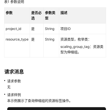
入
表1
参数说明
门
参数
是否必
参数类
描述
用
选
型
户
指
project_id
是
String
项目ID
南
resource_type
是
String
资源类型，枚举类：
最
scaling_group_tag：资源类
佳
型为伸缩组。
实
践
请求消息
API
参
请求参数
考
无
SDK
请求样例
参
本示例展示了查询伸缩组的资源标签操作。
考