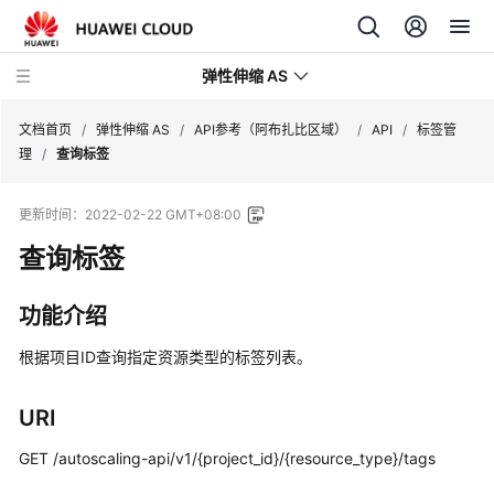
弹性伸缩 AS
文档首页
/
弹性伸缩 AS
/
API参考（阿布扎比区域）
/
API
/
标签管
理
/
查询标签
最
更新时间：
2022-02-22 GMT+08:00
新
动
查询标签
态
功能介绍
产
品
根据项目ID查询指定资源类型的标签列表。
介
绍
URI
快
GET /autoscaling-api/v1/{project_id}/{resource_type}/tags
速