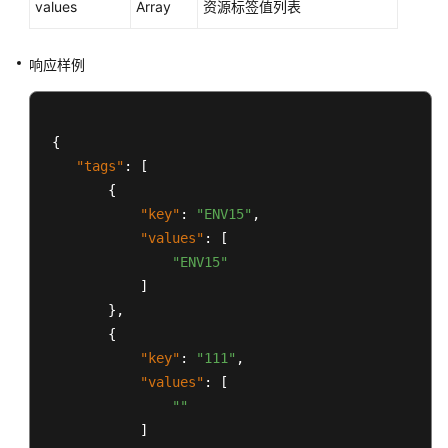
values
Array
资源标签值列表
用
户
响应样例
指
南
（阿
布
{
扎
"tags"
:
[
比
{
区
"key"
:
"ENV15"
,
域）
"values"
:
[
"ENV15"
API
]
参
}
,
考
{
（阿
布
"key"
:
"111"
,
扎
"values"
:
[
比
""
区
]
域）