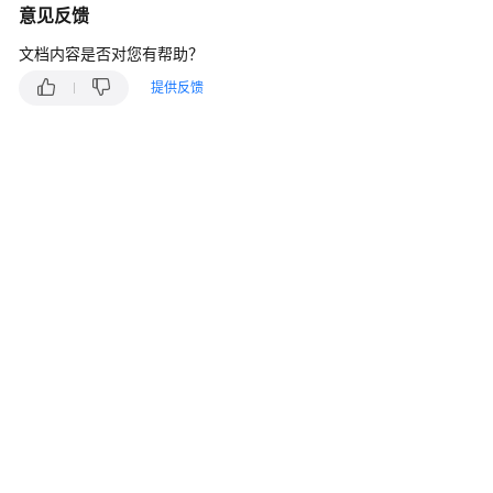
说
意见反馈
明
文档内容是否对您有帮助？
快
提供反馈
速
入
门
用
户
指
南
最
佳
实
践
API
参