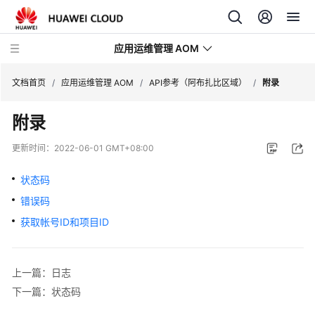
应用运维管理 AOM
文档首页
/
应用运维管理 AOM
/
API参考（阿布扎比区域）
/
附录
附录
最
新
更新时间：
2022-06-01 GMT+08:00
动
态
状态码
错误码
产
品
获取帐号ID和项目ID
介
绍
上一篇：日志
计
下一篇：状态码
费