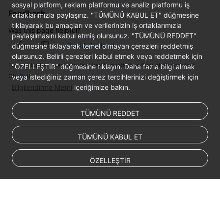
sosyal platform, reklam platformu ve analiz platformu iş
Feedback
ortaklarımızla paylaşırız. "TÜMÜNÜ KABUL ET" düğmesine
Permissions
tıklayarak bu amaçları ve verilerinizin iş ortaklarımızla
Was this page helpful?
paylaşılmasını kabul etmiş olursunuz. "TÜMÜNÜ REDDET"
düğmesine tıklayarak temel olmayan çerezleri reddetmiş
Provide feedback
olursunuz. Belirli çerezleri kabul etmek veya reddetmek için
For any further questions, feel free to contact us through the chatbot.
"ÖZELLEŞTİR" düğmesine tıklayın. Daha fazla bilgi almak
Chatbot
veya istediğiniz zaman çerez tercihlerinizi değiştirmek için
Bilgilendirme Metni
içeriğimize bakın.
TÜMÜNÜ REDDET
TÜMÜNÜ KABUL ET
ÖZELLEŞTİR