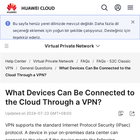
Bu sayfa henüz yerel dilinizde mevcut değildir. Daha fazla dil
seçeneği eklemek için yoğun bir şekilde çalışıyoruz. Desteğiniz için
teşekkür ederiz.
Virtual Private Network
Help Center
/
Virtual Private Network
/
FAQs
/
FAQs - S2C Classic
VPN
/
General Questions
/
What Devices Can Be Connected to the
Cloud Through a VPN?
What's
New
What Devices Can Be Connected to
the Cloud Through a VPN?
Service
Overview
Updated on
2024-07-23 GMT+08:00
Billing
VPN supports the standard Internet Protocol Security (IPsec)
protocol. A device in your on-premises data center can
Getting
connect to the cloud if the device meets the following