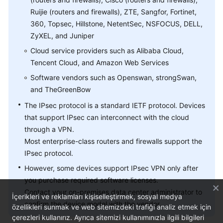
Ruijie (routers and firewalls), ZTE, Sangfor, Fortinet,
Videos
360, Topsec, Hillstone, NetentSec, NSFOCUS, DELL,
ZyXEL, and Juniper
Cloud service providers such as Alibaba Cloud,
General
Tencent Cloud, and Amazon Web Services
Reference
Software vendors such as Openswan, strongSwan,
Glossary
and TheGreenBow
The IPsec protocol is a standard IETF protocol. Devices
Shared
that support IPsec can interconnect with the cloud
Responsibilities
through a VPN.
Most enterprise-class routers and firewalls support the
Service
IPsec protocol.
Level
Agreement
However, some devices support IPsec VPN only after
you purchase required software licenses.
White
Contact your on-premises data center administrator to
İçerikleri ve reklamları kişiselleştirmek, sosyal medya
Papers
confirm the device model with the vendor.
özellikleri sunmak ve web sitemizdeki trafiği analiz etmek için
çerezleri kullanırız. Ayrıca sitemizi kullanımınızla ilgili bilgileri
Endpoints