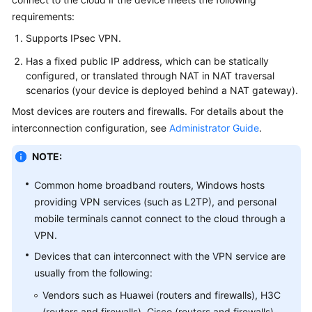
Started
requirements:
Supports IPsec VPN.
User
Guide
Has a fixed public IP address, which can be statically
configured, or translated through NAT in NAT traversal
Administrator
scenarios (your device is deployed behind a NAT gateway).
Guide
Most devices are routers and firewalls. For details about the
interconnection configuration, see
Administrator Guide
.
Best
Practices
NOTE:
Troubleshooting
Common home broadband routers, Windows hosts
providing VPN services (such as L2TP), and personal
FAQs
mobile terminals cannot connect to the cloud through a
VPN.
API
Devices that can interconnect with the VPN service are
Reference
usually from the following:
Vendors such as Huawei (routers and firewalls), H3C
More
Documents
(routers and firewalls), Cisco (routers and firewalls),