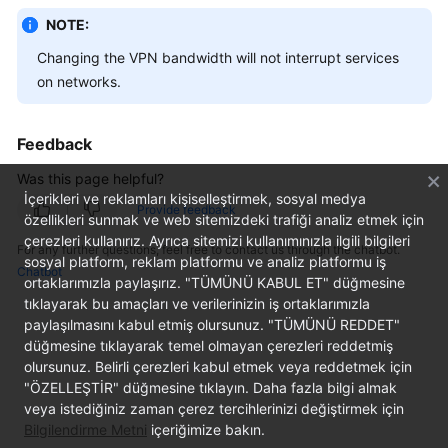
Started
NOTE:
Changing the VPN bandwidth will not interrupt services
User
on networks.
Guide
Administrator
Feedback
Guide
Was this page helpful?
Best
İçerikleri ve reklamları kişiselleştirmek, sosyal medya
Provide feedback
Practices
özellikleri sunmak ve web sitemizdeki trafiği analiz etmek için
çerezleri kullanırız. Ayrıca sitemizi kullanımınızla ilgili bilgileri
For any further questions, feel free to contact us through the chatbot.
sosyal platform, reklam platformu ve analiz platformu iş
Troubleshooting
Chatbot
ortaklarımızla paylaşırız. "TÜMÜNÜ KABUL ET" düğmesine
tıklayarak bu amaçları ve verilerinizin iş ortaklarımızla
FAQs
paylaşılmasını kabul etmiş olursunuz. "TÜMÜNÜ REDDET"
düğmesine tıklayarak temel olmayan çerezleri reddetmiş
API
olursunuz. Belirli çerezleri kabul etmek veya reddetmek için
Reference
"ÖZELLEŞTİR" düğmesine tıklayın. Daha fazla bilgi almak
veya istediğiniz zaman çerez tercihlerinizi değiştirmek için
More
Bilgilendirme Metni
içeriğimize bakın.
Documents