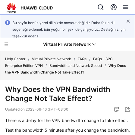
Bu sayfa henüz yerel dilinizde mevcut değildir. Daha fazla dil
seçeneği eklemek için yoğun bir şekilde çalışıyoruz. Desteğiniz için
teşekkür ederiz.
Virtual Private Network
Help Center
/
Virtual Private Network
/
FAQs
/
FAQs - S2C
Enterprise Edition VPN
/
Bandwidth and Network Speed
/
Why Does
the VPN Bandwidth Change Not Take Effect?
What's
New
Why Does the VPN Bandwidth
Change Not Take Effect?
Service
Overview
Updated on
2023-06-16 GMT+08:00
Billing
There is a delay for the VPN bandwidth change to take effect.
Test the bandwidth 5 minutes after you change the bandwidth.
Getting