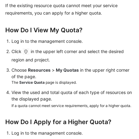
Started
If the existing resource quota cannot meet your service
requirements, you can apply for a higher quota.
User
Guide
How Do I View My Quota?
Administrator
Log in to the management console.
Guide
Click
in the upper left corner and select the desired
region and project.
Best
Practices
Choose
Resources
>
My Quotas
in the upper right corner
of the page.
Troubleshooting
The
Service Quota
page is displayed.
View the used and total quota of each type of resources on
FAQs
the displayed page.
If a quota cannot meet service requirements, apply for a higher quota.
API
Reference
How Do I Apply for a Higher Quota?
More
Log in to the management console.
Documents