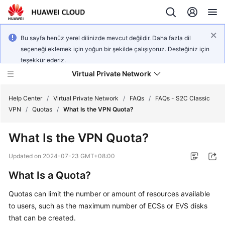
Bu sayfa henüz yerel dilinizde mevcut değildir. Daha fazla dil
seçeneği eklemek için yoğun bir şekilde çalışıyoruz. Desteğiniz için
teşekkür ederiz.
Virtual Private Network
Help Center
/
Virtual Private Network
/
FAQs
/
FAQs - S2C Classic
VPN
/
Quotas
/
What Is the VPN Quota?
What's
What Is the VPN Quota?
New
Updated on
2024-07-23 GMT+08:00
Service
What Is a Quota?
Overview
Quotas can limit the number or amount of resources available
Billing
to users, such as the maximum number of ECSs or EVS disks
that can be created.
Getting