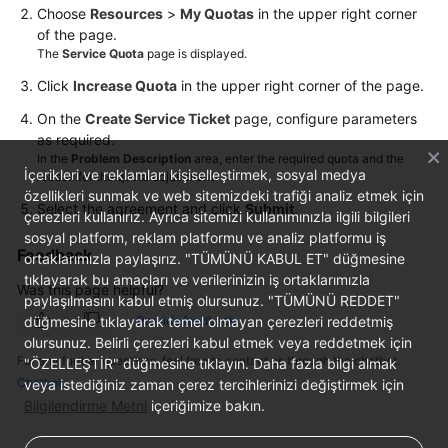
Choose
Resources
>
My Quotas
in the upper right corner
of the page.
Videos
The
Service Quota
page is displayed.
Click
Increase Quota
in the upper right corner of the page.
General
On the
Create Service Ticket
page, configure parameters
Reference
as required.
In the
Problem Description
area, enter the required quota and the
İçerikleri ve reklamları kişiselleştirmek, sosyal medya
Glossary
reason for the quota adjustment.
özellikleri sunmak ve web sitemizdeki trafiği analiz etmek için
Select the agreement and click
Submit
.
çerezleri kullanırız. Ayrıca sitemizi kullanımınızla ilgili bilgileri
Shared
sosyal platform, reklam platformu ve analiz platformu iş
Responsibilities
Feedback
ortaklarımızla paylaşırız. "TÜMÜNÜ KABUL ET" düğmesine
tıklayarak bu amaçları ve verilerinizin iş ortaklarımızla
Was this page helpful?
Service
paylaşılmasını kabul etmiş olursunuz. "TÜMÜNÜ REDDET"
Level
düğmesine tıklayarak temel olmayan çerezleri reddetmiş
Provide feedback
Agreement
olursunuz. Belirli çerezleri kabul etmek veya reddetmek için
For any further questions, feel free to contact us through the chatbot.
"ÖZELLEŞTİR" düğmesine tıklayın. Daha fazla bilgi almak
White
Chatbot
veya istediğiniz zaman çerez tercihlerinizi değiştirmek için
Papers
Bilgilendirme Metni
içeriğimize bakın.
Endpoints