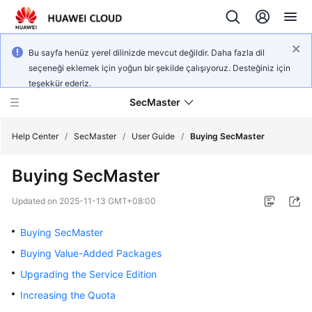
Bu sayfa henüz yerel dilinizde mevcut değildir. Daha fazla dil
seçeneği eklemek için yoğun bir şekilde çalışıyoruz. Desteğiniz için
teşekkür ederiz.
SecMaster
Help Center
/
SecMaster
/
User Guide
/
Buying SecMaster
Buying SecMaster
What's
New
Updated on
2025-11-13 GMT+08:00
Technology
Buying SecMaster
Poster
Buying Value-Added Packages
Upgrading the Service Edition
Service
Overview
Increasing the Quota