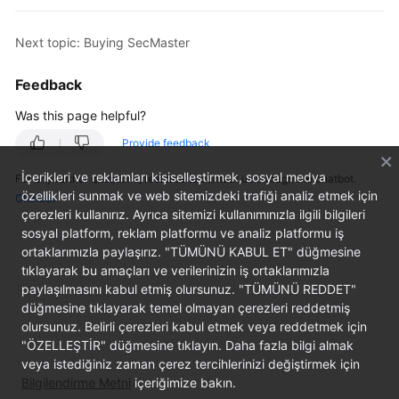
Billing
Next topic: Buying SecMaster
Getting
Started
Feedback
User
Was this page helpful?
Guide
Provide feedback
Best
İçerikleri ve reklamları kişiselleştirmek, sosyal medya
For any further questions, feel free to contact us through the chatbot.
Practices
özellikleri sunmak ve web sitemizdeki trafiği analiz etmek için
Chatbot
çerezleri kullanırız. Ayrıca sitemizi kullanımınızla ilgili bilgileri
sosyal platform, reklam platformu ve analiz platformu iş
API
ortaklarımızla paylaşırız. "TÜMÜNÜ KABUL ET" düğmesine
Reference
tıklayarak bu amaçları ve verilerinizin iş ortaklarımızla
paylaşılmasını kabul etmiş olursunuz. "TÜMÜNÜ REDDET"
FAQs
düğmesine tıklayarak temel olmayan çerezleri reddetmiş
olursunuz. Belirli çerezleri kabul etmek veya reddetmek için
More
"ÖZELLEŞTİR" düğmesine tıklayın. Daha fazla bilgi almak
Documents
veya istediğiniz zaman çerez tercihlerinizi değiştirmek için
Bilgilendirme Metni
içeriğimize bakın.
Videos