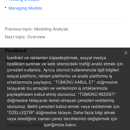
Billing
Managing Models
Getting
Started
Previous topic: Modeling Analysis
Next topic: Overview
User
Guide
Feedback
Best
İçerikleri ve reklamları kişiselleştirmek, sosyal medya
Was this page helpful?
Practices
özellikleri sunmak ve web sitemizdeki trafiği analiz etmek için
çerezleri kullanırız. Ayrıca sitemizi kullanımınızla ilgili bilgileri
Provide feedback
sosyal platform, reklam platformu ve analiz platformu iş
API
For any further questions, feel free to contact us through the chatbot.
ortaklarımızla paylaşırız. "TÜMÜNÜ KABUL ET" düğmesine
Reference
Chatbot
tıklayarak bu amaçları ve verilerinizin iş ortaklarımızla
paylaşılmasını kabul etmiş olursunuz. "TÜMÜNÜ REDDET"
FAQs
düğmesine tıklayarak temel olmayan çerezleri reddetmiş
olursunuz. Belirli çerezleri kabul etmek veya reddetmek için
More
"ÖZELLEŞTİR" düğmesine tıklayın. Daha fazla bilgi almak
Documents
veya istediğiniz zaman çerez tercihlerinizi değiştirmek için
Bilgilendirme Metni
içeriğimize bakın.
Videos