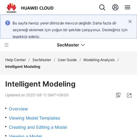
Bu sayfa henüz yerel dilinizde mevcut değildir. Daha fazla dil
seçeneği eklemek için yoğun bir şekilde çalışıyoruz. Desteğiniz için
teşekkür ederiz.
SecMaster
Help Center
/
SecMaster
/
User Guide
/
Modeling Analysis
/
Intelligent Modeling
What's
Intelligent Modeling
New
Updated on
2025-08-11 GMT+08:00
Technology
Poster
Overview
Viewing Model Templates
Service
Creating and Editing a Model
Overview
Viewing a Model