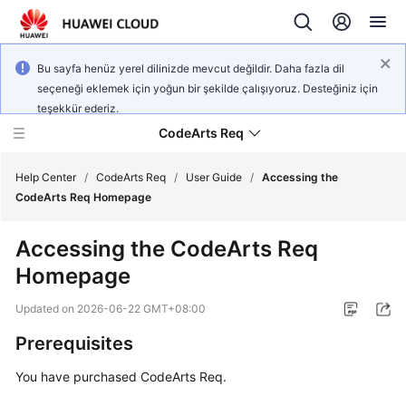
Bu sayfa henüz yerel dilinizde mevcut değildir. Daha fazla dil
seçeneği eklemek için yoğun bir şekilde çalışıyoruz. Desteğiniz için
teşekkür ederiz.
CodeArts Req
Help Center
/
CodeArts Req
/
User Guide
/
Accessing the
CodeArts Req Homepage
What's
Accessing the CodeArts Req
New
Homepage
Service
Updated on
2026-06-22 GMT+08:00
Overview
Prerequisites
Getting
You have purchased CodeArts Req.
Started