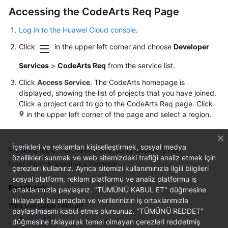
User
Accessing the CodeArts Req Page
Guide
Log in to the Huawei Cloud console
.
Best
Click
in the upper left corner and choose
Developer
Practices
Services
>
CodeArts Req
from the service list.
API
Click
Access Service
. The CodeArts homepage is
Reference
displayed, showing the list of projects that you have joined.
Click a project card to go to the CodeArts Req page. Click
FAQs
in the upper left corner of the page and select a region.
Videos
İçerikleri ve reklamları kişiselleştirmek, sosyal medya
Previous topic: Purchasing and Using CodeArts Req
özellikleri sunmak ve web sitemizdeki trafiği analiz etmek için
More
Next topic: Managing a Program
çerezleri kullanırız. Ayrıca sitemizi kullanımınızla ilgili bilgileri
Documents
sosyal platform, reklam platformu ve analiz platformu iş
Feedback
ortaklarımızla paylaşırız. "TÜMÜNÜ KABUL ET" düğmesine
tıklayarak bu amaçları ve verilerinizin iş ortaklarımızla
General
Was this page helpful?
paylaşılmasını kabul etmiş olursunuz. "TÜMÜNÜ REDDET"
Reference
düğmesine tıklayarak temel olmayan çerezleri reddetmiş
Provide feedback