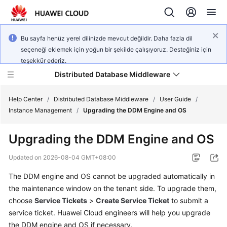
Bu sayfa henüz yerel dilinizde mevcut değildir. Daha fazla dil
seçeneği eklemek için yoğun bir şekilde çalışıyoruz. Desteğiniz için
teşekkür ederiz.
Distributed Database Middleware
Help Center
/
Distributed Database Middleware
/
User Guide
/
Instance Management
/
Upgrading the DDM Engine and OS
What's
Upgrading the DDM Engine and OS
New
Updated on
2026-08-04 GMT+08:00
Product
The DDM engine and OS cannot be upgraded automatically in
Bulletin
the maintenance window on the tenant side. To upgrade them,
Service
choose
Service Tickets
>
Create Service Ticket
to submit a
Overview
service ticket. Huawei Cloud engineers will help you upgrade
the DDM engine and OS if necessary.