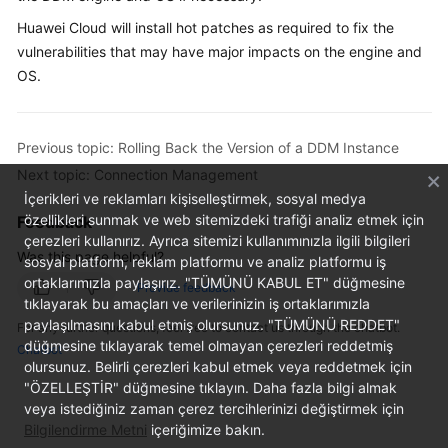
Billing
Huawei Cloud will install hot patches as required to fix the
vulnerabilities that may have major impacts on the engine and
Getting
OS.
Started
User
Previous topic: Rolling Back the Version of a DDM Instance
Guide
Next topic: Connection Management
API
İçerikleri ve reklamları kişiselleştirmek, sosyal medya
Reference
özellikleri sunmak ve web sitemizdeki trafiği analiz etmek için
Feedback
çerezleri kullanırız. Ayrıca sitemizi kullanımınızla ilgili bilgileri
Was this page helpful?
sosyal platform, reklam platformu ve analiz platformu iş
SDK
ortaklarımızla paylaşırız. "TÜMÜNÜ KABUL ET" düğmesine
Reference
Provide feedback
tıklayarak bu amaçları ve verilerinizin iş ortaklarımızla
paylaşılmasını kabul etmiş olursunuz. "TÜMÜNÜ REDDET"
For any further questions, feel free to contact us through the chatbot.
Best
düğmesine tıklayarak temel olmayan çerezleri reddetmiş
Chatbot
Practices
olursunuz. Belirli çerezleri kabul etmek veya reddetmek için
"ÖZELLEŞTİR" düğmesine tıklayın. Daha fazla bilgi almak
Performance
veya istediğiniz zaman çerez tercihlerinizi değiştirmek için
White
Bilgilendirme Metni
içeriğimize bakın.
Paper