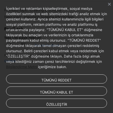
İçerikleri ve reklamları kişiselleştirmek, sosyal medya
Previous topic: Creating a Schema
FAQs
özellikleri sunmak ve web sitemizdeki trafiği analiz etmek için
Next topic: Importing Schema Information
çerezleri kullanırız. Ayrıca sitemizi kullanımınızla ilgili bilgileri
Videos
sosyal platform, reklam platformu ve analiz platformu iş
Feedback
ortaklarımızla paylaşırız. "TÜMÜNÜ KABUL ET" düğmesine
More
tıklayarak bu amaçları ve verilerinizin iş ortaklarımızla
Was this page helpful?
Documents
paylaşılmasını kabul etmiş olursunuz. "TÜMÜNÜ REDDET"
düğmesine tıklayarak temel olmayan çerezleri reddetmiş
Provide feedback
olursunuz. Belirli çerezleri kabul etmek veya reddetmek için
General
For any further questions, feel free to contact us through the chatbot.
"ÖZELLEŞTİR" düğmesine tıklayın. Daha fazla bilgi almak
Reference
Chatbot
veya istediğiniz zaman çerez tercihlerinizi değiştirmek için
Bilgilendirme Metni
içeriğimize bakın.
Glossary
TÜMÜNÜ REDDET
Shared
Responsibilities
TÜMÜNÜ KABUL ET
Service
ÖZELLEŞTİR
Level
Agreement