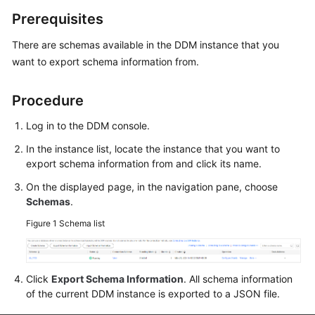
Billing
Prerequisites
Getting
There are schemas available in the DDM instance that you
Started
want to export schema information from.
User
Procedure
Guide
Log in to the DDM console.
API
In the instance list, locate the instance that you want to
Reference
export schema information from and click its name.
SDK
On the displayed page, in the navigation pane, choose
Reference
Schemas
.
Figure 1
Schema list
Best
Practices
Click
Export Schema Information
. All schema information
Performance
of the current DDM instance is exported to a JSON file.
White
Paper