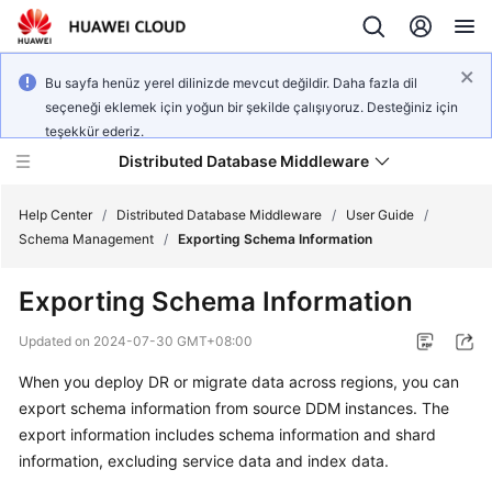
Bu sayfa henüz yerel dilinizde mevcut değildir. Daha fazla dil
seçeneği eklemek için yoğun bir şekilde çalışıyoruz. Desteğiniz için
teşekkür ederiz.
Distributed Database Middleware
Help Center
/
Distributed Database Middleware
/
User Guide
/
Schema Management
/
Exporting Schema Information
What's
Exporting Schema Information
New
Updated on
2024-07-30 GMT+08:00
Product
When you deploy DR or migrate data across regions, you can
Bulletin
export schema information from source DDM instances. The
Service
export information includes schema information and shard
Overview
information, excluding service data and index data.