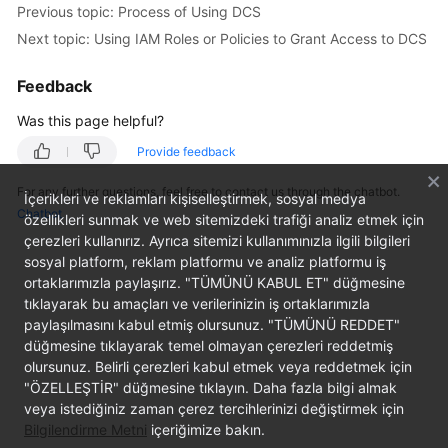
Previous topic: Process of Using DCS
Billing
Next topic: Using IAM Roles or Policies to Grant Access to DCS
Getting
Started
Feedback
Was this page helpful?
User
Guide
Provide feedback
For any further questions, feel free to contact us through the chatbot.
Best
İçerikleri ve reklamları kişiselleştirmek, sosyal medya
Chatbot
Practices
özellikleri sunmak ve web sitemizdeki trafiği analiz etmek için
çerezleri kullanırız. Ayrıca sitemizi kullanımınızla ilgili bilgileri
sosyal platform, reklam platformu ve analiz platformu iş
API
ortaklarımızla paylaşırız. "TÜMÜNÜ KABUL ET" düğmesine
Reference
tıklayarak bu amaçları ve verilerinizin iş ortaklarımızla
paylaşılmasını kabul etmiş olursunuz. "TÜMÜNÜ REDDET"
SDK
düğmesine tıklayarak temel olmayan çerezleri reddetmiş
Reference
olursunuz. Belirli çerezleri kabul etmek veya reddetmek için
"ÖZELLEŞTİR" düğmesine tıklayın. Daha fazla bilgi almak
FAQs
veya istediğiniz zaman çerez tercihlerinizi değiştirmek için
Bilgilendirme Metni
içeriğimize bakın.
Troubleshooting