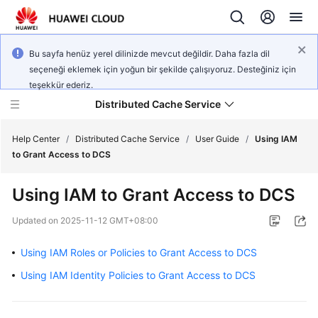
Bu sayfa henüz yerel dilinizde mevcut değildir. Daha fazla dil
seçeneği eklemek için yoğun bir şekilde çalışıyoruz. Desteğiniz için
teşekkür ederiz.
Distributed Cache Service
Help Center
/
Distributed Cache Service
/
User Guide
/
Using IAM
to Grant Access to DCS
What's
Using IAM to Grant Access to DCS
New
Updated on
2025-11-12 GMT+08:00
Product
Bulletin
Using IAM Roles or Policies to Grant Access to DCS
Using IAM Identity Policies to Grant Access to DCS
Service
Overview