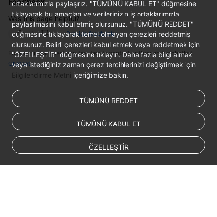
Feedback
ortaklarımızla paylaşırız. "TÜMÜNÜ KABUL ET" düğmesine
tıklayarak bu amaçları ve verilerinizin iş ortaklarımızla
Was this page helpful?
paylaşılmasını kabul etmiş olursunuz. "TÜMÜNÜ REDDET"
düğmesine tıklayarak temel olmayan çerezleri reddetmiş
Provide feedback
olursunuz. Belirli çerezleri kabul etmek veya reddetmek için
For any further questions, feel free to contact us through the chatbot.
"ÖZELLEŞTİR" düğmesine tıklayın. Daha fazla bilgi almak
Chatbot
veya istediğiniz zaman çerez tercihlerinizi değiştirmek için
Bilgilendirme Metni
içeriğimize bakın.
TÜMÜNÜ REDDET
TÜMÜNÜ KABUL ET
ÖZELLEŞTİR