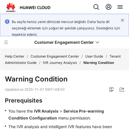
Bu sayfa henüz yerel dilinizde mevcut değildir. Daha fazla dil
seçeneği eklemek için yoğun bir şekilde çalışıyoruz. Desteğiniz için
teşekkür ederiz.
Customer Engagement Center
Help Center
/
Customer Engagement Center
/
User Guide
/
Tenant
Administrator Guide
/
IVR Journey Analysis
/
Warning Condition
Service
Warning Condition
Overview
Updated on
2025-11-07 GMT+08:00
Getting
Prerequisites
Started
You have the
IVR Analysis
>
Service Pre-warning
User
Condition Configuration
menu permission.
Guide
The IVR analysis and intelligent IVR features have been