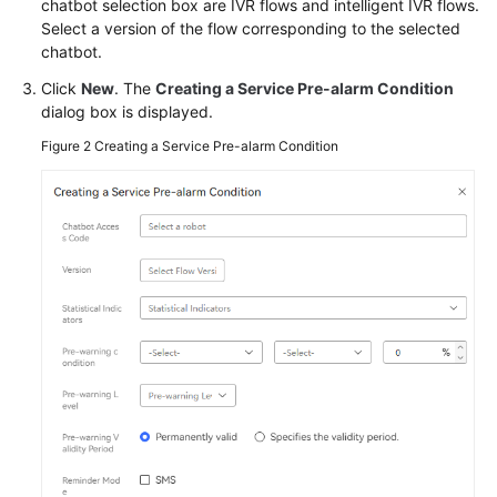
chatbot selection box are IVR flows and intelligent IVR flows.
Service
Select a version of the flow corresponding to the selected
Level
chatbot.
Agreement
Click
New
. The
Creating a Service Pre-alarm Condition
dialog box is displayed.
White
Papers
Figure 2
Creating a Service Pre-alarm Condition
Endpoints
Permissions