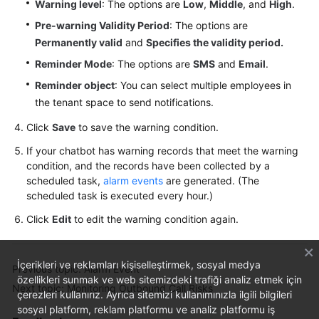
Warning level
: The options are
Low
,
Middle
, and
High
.
Pre-warning Validity Period
: The options are
Permanently valid
and
Specifies the validity period.
Reminder Mode
: The options are
SMS
and
Email
.
Reminder object
: You can select multiple employees in
the tenant space to send notifications.
Click
Save
to save the warning condition.
If your chatbot has warning records that meet the warning
condition, and the records have been collected by a
scheduled task,
alarm events
are generated. (The
scheduled task is executed every hour.)
Click
Edit
to edit the warning condition again.
İçerikleri ve reklamları kişiselleştirmek, sosyal medya
Previous topic: Alarm Event
özellikleri sunmak ve web sitemizdeki trafiği analiz etmek için
Next topic: Monitoring Outbound Call Risks
çerezleri kullanırız. Ayrıca sitemizi kullanımınızla ilgili bilgileri
sosyal platform, reklam platformu ve analiz platformu iş