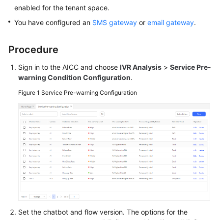
Price
enabled for the tenant space.
Details
You have configured an
SMS gateway
or
email gateway
.
Developer
Procedure
Guide
Sign in to the AICC and choose
IVR Analysis
>
Service Pre-
API
warning Condition Configuration
.
Reference
Figure 1
Service Pre-warning Configuration
FAQs
General
Reference
Glossary
Shared
Responsibilities
Set the chatbot and flow version. The options for the