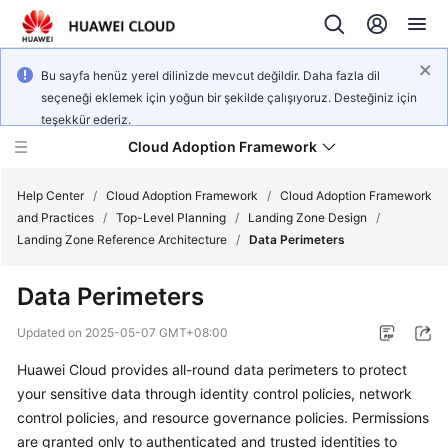
Bu sayfa henüz yerel dilinizde mevcut değildir. Daha fazla dil
seçeneği eklemek için yoğun bir şekilde çalışıyoruz. Desteğiniz için
teşekkür ederiz.
Cloud Adoption Framework
Help Center
/
Cloud Adoption Framework
/
Cloud Adoption Framework
and Practices
/
Top-Level Planning
/
Landing Zone Design
/
Landing Zone Reference Architecture
/
Data Perimeters
Cloud
Adoption
Data Perimeters
Framework
and
Updated on
2025-05-07 GMT+08:00
Practices
Huawei Cloud provides all-round data perimeters to protect
your sensitive data through identity control policies, network
General
control policies, and resource governance policies. Permissions
Reference
are granted only to authenticated and trusted identities to