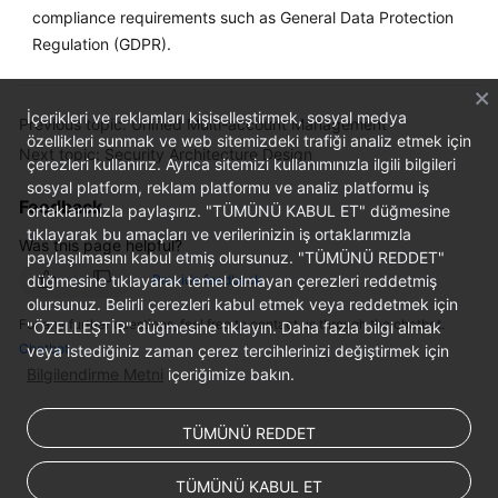
compliance requirements such as General Data Protection
Regulation (GDPR).
İçerikleri ve reklamları kişiselleştirmek, sosyal medya
Previous topic: Unified Multi-account Management
özellikleri sunmak ve web sitemizdeki trafiği analiz etmek için
Next topic: Security Architecture Design
çerezleri kullanırız. Ayrıca sitemizi kullanımınızla ilgili bilgileri
sosyal platform, reklam platformu ve analiz platformu iş
Feedback
ortaklarımızla paylaşırız. "TÜMÜNÜ KABUL ET" düğmesine
tıklayarak bu amaçları ve verilerinizin iş ortaklarımızla
Was this page helpful?
paylaşılmasını kabul etmiş olursunuz. "TÜMÜNÜ REDDET"
düğmesine tıklayarak temel olmayan çerezleri reddetmiş
Provide feedback
olursunuz. Belirli çerezleri kabul etmek veya reddetmek için
For any further questions, feel free to contact us through the chatbot.
"ÖZELLEŞTİR" düğmesine tıklayın. Daha fazla bilgi almak
Chatbot
veya istediğiniz zaman çerez tercihlerinizi değiştirmek için
Bilgilendirme Metni
içeriğimize bakın.
TÜMÜNÜ REDDET
TÜMÜNÜ KABUL ET