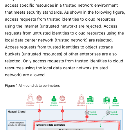
access specific resources in a trusted network environment
Glossary
that meets security standards. As shown in the following figure,
access requests from trusted identities to cloud resources
Shared
using the Internet (untrusted network) are rejected. Access
Responsibilities
requests from untrusted identities to cloud resources using the
local data center network (trusted network) are rejected.
Service
Access requests from trusted identities to object storage
Level
buckets (untrusted resources) of other enterprises are also
Agreement
rejected. Only access requests from trusted identities to cloud
resources using the local data center network (trusted
White
Papers
network) are allowed.
Figure 1
All-round data perimeters
Endpoints
Permissions