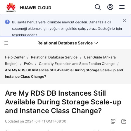
Bu sayfa henüz yerel dilinizde mevcut değildir. Daha fazla dil
seçeneği eklemek için yoğun bir şekilde çalışıyoruz. Desteğiniz için
teşekkür ederiz.
Relational Database Service
Help Center
/
Relational Database Service
/
User Guide (Ankara
Region)
/
FAQs
/
Capacity Expansion and Specification Change
/
Are My RDS DB Instances Still Available During Storage Scale-up and
Instance Class Change?
Service
Are My RDS DB Instances Still
Overview
Available During Storage Scale-up
and Instance Class Change?
Billing
Updated on
2024-04-11 GMT+08:00
Getting
Started