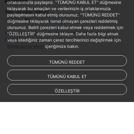
Feedback
FAQs
ortaklarımızla paylaşırız. "TÜMÜNÜ KABUL ET" düğmesine
tıklayarak bu amaçları ve verilerinizin iş ortaklarımızla
Was this page helpful?
paylaşılmasını kabul etmiş olursunuz. "TÜMÜNÜ REDDET"
Troubleshooting
düğmesine tıklayarak temel olmayan çerezleri reddetmiş
Provide feedback
olursunuz. Belirli çerezleri kabul etmek veya reddetmek için
Videos
For any further questions, feel free to contact us through the chatbot.
"ÖZELLEŞTİR" düğmesine tıklayın. Daha fazla bilgi almak
Chatbot
veya istediğiniz zaman çerez tercihlerinizi değiştirmek için
Glossary
Bilgilendirme Metni
içeriğimize bakın.
More
TÜMÜNÜ REDDET
Documents
TÜMÜNÜ KABUL ET
General
Reference
ÖZELLEŞTİR
Glossary
Shared
Responsibilities