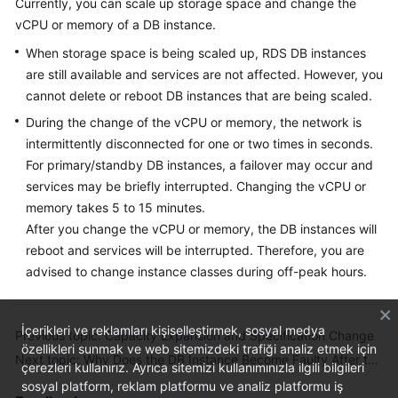
Currently, you can scale up storage space and change the
vCPU or memory of a DB instance.
Kernels
When storage space is being scaled up, RDS DB instances
are still available and services are not affected. However, you
User
cannot delete or reboot DB instances that are being scaled.
Guide
During the change of the vCPU or memory, the network is
Best
intermittently disconnected for one or two times in seconds.
Practices
For primary/standby DB instances, a failover may occur and
services may be briefly interrupted. Changing the vCPU or
Performance
memory takes 5 to 15 minutes.
White
After you change the vCPU or memory, the DB instances will
Paper
reboot and services will be interrupted. Therefore, you are
advised to change instance classes during off-peak hours.
API
Reference
İçerikleri ve reklamları kişiselleştirmek, sosyal medya
Previous topic: Capacity Expansion and Specification Change
SDK
özellikleri sunmak ve web sitemizdeki trafiği analiz etmek için
Next topic: Why Does the DB Instance Become Faulty After the Original Database Port Is Changed?
Reference
çerezleri kullanırız. Ayrıca sitemizi kullanımınızla ilgili bilgileri
sosyal platform, reklam platformu ve analiz platformu iş