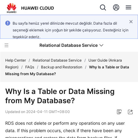
Bu sayfa henüz yerel dilinizde mevcut değildir. Daha fazla dil
seçeneği eklemek için yoğun bir şekilde çalışıyoruz. Desteğiniz için
teşekkür ederiz.
Relational Database Service
Help Center
/
Relational Database Service
/
User Guide (Ankara
Region)
/
FAQs
/
Backup and Restoration
/
Why Is a Table or Data
Missing from My Database?
Why Is a Table or Data Missing
Service
from My Database?
Overview
Updated on
2024-04-11 GMT+08:00
Billing
RDS does not delete or perform any operations on any user
data. If this problem occurs, check if there have been any
Getting
Started
misoperations and restore the data from backup files, if