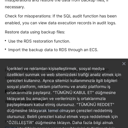
necessary.
Kernels
Check for misoperations: If the SQL audit function has been
enabled, you can view data execution records in audit logs.
User
Restore data using backup files:
Guide
Use the RDS restoration function.
Best
Import the backup data to RDS through an ECS.
Practices
Performance
İçerikleri ve reklamları kişiselleştirmek, sosyal medya
Previous topic: Why Has My Automated Backup Failed?
White
özellikleri sunmak ve web sitemizdeki trafiği analiz etmek için
Paper
Next topic: How Do I Restore a Local Database Backup to RDS?
çerezleri kullanırız. Ayrıca sitemizi kullanımınızla ilgili bilgileri
sosyal platform, reklam platformu ve analiz platformu iş
API
Feedback
ortaklarımızla paylaşırız. "TÜMÜNÜ KABUL ET" düğmesine
Reference
tıklayarak bu amaçları ve verilerinizin iş ortaklarımızla
Was this page helpful?
paylaşılmasını kabul etmiş olursunuz. "TÜMÜNÜ REDDET"
SDK
düğmesine tıklayarak temel olmayan çerezleri reddetmiş
Provide feedback
Reference
olursunuz. Belirli çerezleri kabul etmek veya reddetmek için
For any further questions, feel free to contact us through the chatbot.
"ÖZELLEŞTİR" düğmesine tıklayın. Daha fazla bilgi almak
Chatbot