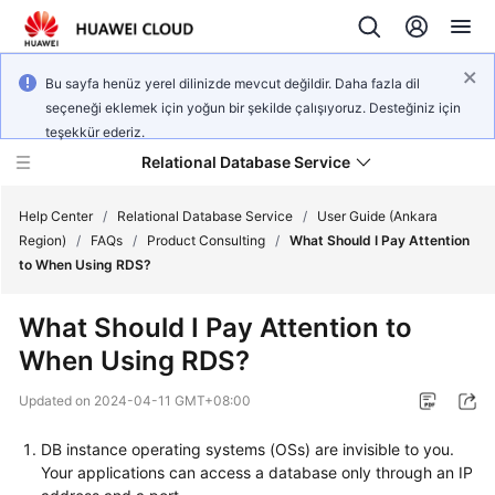
Bu sayfa henüz yerel dilinizde mevcut değildir. Daha fazla dil
seçeneği eklemek için yoğun bir şekilde çalışıyoruz. Desteğiniz için
teşekkür ederiz.
Relational Database Service
Help Center
/
Relational Database Service
/
User Guide (Ankara
Region)
/
FAQs
/
Product Consulting
/
What Should I Pay Attention
to When Using RDS?
What Should I Pay Attention to
Service
When Using RDS?
Overview
Updated on
2024-04-11 GMT+08:00
Billing
DB instance operating systems (OSs) are invisible to you.
Getting
Your applications can access a database only through an IP
Started