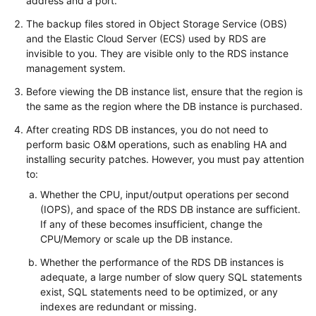
address and a port.
The backup files stored in Object Storage Service (OBS)
Kernels
and the Elastic Cloud Server (ECS) used by
RDS
are
invisible to you. They are visible only to the RDS instance
User
management system.
Guide
Before viewing the DB instance list, ensure that the region is
the same as the region where the DB instance is purchased.
Best
Practices
After creating RDS DB instances, you do not need to
perform basic O&M operations, such as enabling HA and
installing security patches. However, you must pay attention
Performance
to:
White
Paper
Whether the CPU, input/output operations per second
(IOPS), and space of the
RDS
DB instance are sufficient.
API
If any of these becomes insufficient, change the
Reference
CPU/Memory or scale up the DB instance.
Whether the performance of the RDS DB instances is
SDK
adequate, a large number of slow query SQL statements
Reference
exist, SQL statements need to be optimized, or any
indexes are redundant or missing.