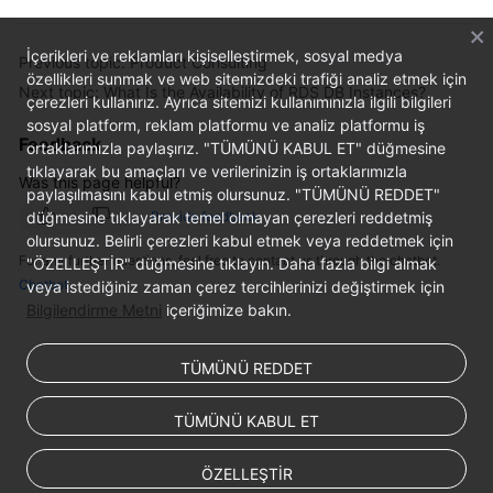
FAQs
İçerikleri ve reklamları kişiselleştirmek, sosyal medya
Troubleshooting
Previous topic: Product Consulting
özellikleri sunmak ve web sitemizdeki trafiği analiz etmek için
Next topic: What Is the Availability of RDS DB Instances?
çerezleri kullanırız. Ayrıca sitemizi kullanımınızla ilgili bilgileri
Videos
sosyal platform, reklam platformu ve analiz platformu iş
Feedback
ortaklarımızla paylaşırız. "TÜMÜNÜ KABUL ET" düğmesine
Glossary
tıklayarak bu amaçları ve verilerinizin iş ortaklarımızla
Was this page helpful?
paylaşılmasını kabul etmiş olursunuz. "TÜMÜNÜ REDDET"
More
düğmesine tıklayarak temel olmayan çerezleri reddetmiş
Provide feedback
Documents
olursunuz. Belirli çerezleri kabul etmek veya reddetmek için
For any further questions, feel free to contact us through the chatbot.
"ÖZELLEŞTİR" düğmesine tıklayın. Daha fazla bilgi almak
Chatbot
veya istediğiniz zaman çerez tercihlerinizi değiştirmek için
General
Bilgilendirme Metni
içeriğimize bakın.
Reference
TÜMÜNÜ REDDET
Glossary
TÜMÜNÜ KABUL ET
Shared
Responsibilities
ÖZELLEŞTİR