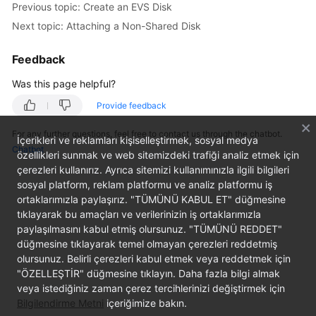
Previous topic: Create an EVS Disk
User
Next topic: Attaching a Non-Shared Disk
Guide
Feedback
Best
Practices
Was this page helpful?
API
Provide feedback
Reference
For any further questions, feel free to contact us through the chatbot.
İçerikleri ve reklamları kişiselleştirmek, sosyal medya
Chatbot
SDK
özellikleri sunmak ve web sitemizdeki trafiği analiz etmek için
çerezleri kullanırız. Ayrıca sitemizi kullanımınızla ilgili bilgileri
Reference
sosyal platform, reklam platformu ve analiz platformu iş
ortaklarımızla paylaşırız. "TÜMÜNÜ KABUL ET" düğmesine
FAQs
tıklayarak bu amaçları ve verilerinizin iş ortaklarımızla
paylaşılmasını kabul etmiş olursunuz. "TÜMÜNÜ REDDET"
Videos
düğmesine tıklayarak temel olmayan çerezleri reddetmiş
olursunuz. Belirli çerezleri kabul etmek veya reddetmek için
Glossary
"ÖZELLEŞTİR" düğmesine tıklayın. Daha fazla bilgi almak
veya istediğiniz zaman çerez tercihlerinizi değiştirmek için
More
Bilgilendirme Metni
içeriğimize bakın.
Documents