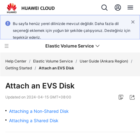
Bu sayfa henüz yerel dilinizde mevcut değildir. Daha fazla dil
seçeneği eklemek için yoğun bir şekilde çalışıyoruz. Desteğiniz için
teşekkür ederiz.
Elastic Volume Service
Help Center
/
Elastic Volume Service
/
User Guide (Ankara Region)
/
Getting Started
/
Attach an EVS Disk
What's
Attach an EVS Disk
New
Updated on
2024-04-15 GMT+08:00
Service
Overview
Attaching a Non-Shared Disk
Attaching a Shared Disk
Getting
Started