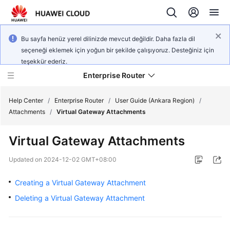
Bu sayfa henüz yerel dilinizde mevcut değildir. Daha fazla dil
seçeneği eklemek için yoğun bir şekilde çalışıyoruz. Desteğiniz için
teşekkür ederiz.
Enterprise Router
Help Center
/
Enterprise Router
/
User Guide (Ankara Region)
/
Attachments
/
Virtual Gateway Attachments
What's
Virtual Gateway Attachments
New
Updated on
2024-12-02 GMT+08:00
Service
Overview
Creating a Virtual Gateway Attachment
Deleting a Virtual Gateway Attachment
Billing
Getting