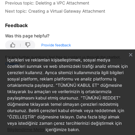
Previous topic: Deleting a VPC Attachment
Started
Next topic: Creating a Virtual Gateway Attachment
User
Feedback
Guide
Was this page helpful?
Best
Practices
Provide feedback
For any further questions, feel free to contact us through the chatbot.
API
İçerikleri ve reklamları kişiselleştirmek, sosyal medya
Chatbot
Reference
özellikleri sunmak ve web sitemizdeki trafiği analiz etmek için
çerezleri kullanırız. Ayrıca sitemizi kullanımınızla ilgili bilgileri
sosyal platform, reklam platformu ve analiz platformu iş
FAQs
ortaklarımızla paylaşırız. "TÜMÜNÜ KABUL ET" düğmesine
tıklayarak bu amaçları ve verilerinizin iş ortaklarımızla
Videos
paylaşılmasını kabul etmiş olursunuz. "TÜMÜNÜ REDDET"
düğmesine tıklayarak temel olmayan çerezleri reddetmiş
More
olursunuz. Belirli çerezleri kabul etmek veya reddetmek için
Documents
"ÖZELLEŞTİR" düğmesine tıklayın. Daha fazla bilgi almak
veya istediğiniz zaman çerez tercihlerinizi değiştirmek için
Bilgilendirme Metni
içeriğimize bakın.
General