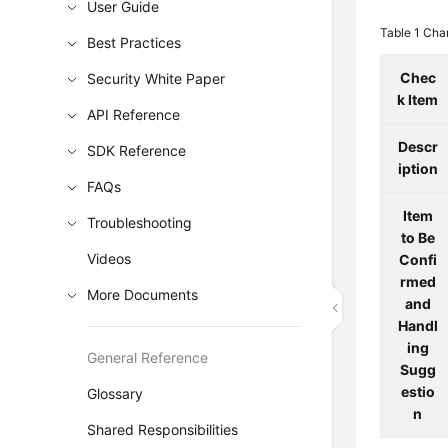
User Guide
Table 1
Char
Best Practices
Chec
Security White Paper
k Item
API Reference
Descr
SDK Reference
iption
FAQs
Item
Troubleshooting
to Be
Videos
Confi
rmed
More Documents
and
Handl
ing
General Reference
Sugg
estio
Glossary
n
Shared Responsibilities