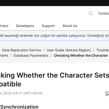
Contac
tners
Developers
Support
About Us
dil seçeneği eklemek için yoğun bir şekilde çalışıyoruz. Desteğiniz iç
/
Data Replication Service
/
User Guide (Ankara Region)
/
Trouble
Items
/
Database Parameters
/
Checking Whether the Character 
king Whether the Character Sets
atible
on
2024-04-11 GMT+08:00
 Synchronization