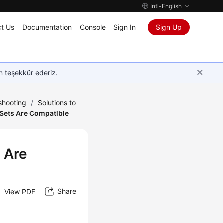
Intl-English
t Us
Documentation
Console
Sign In
Sign Up
in teşekkür ederiz.
shooting
/
Solutions to
Sets Are Compatible
 Are
Share
View PDF