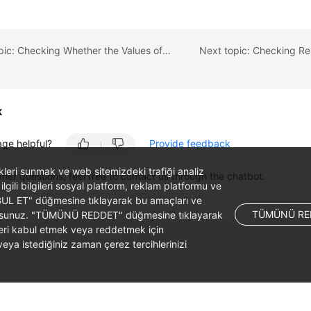
Previous topic: Checking Whether the Values of group_concat_max_len Are Consistent
k
age helpful?
Provide feedback
likleri sunmak ve web sitemizdeki trafiği analiz
ther questions, feel free to contact us through the chatbot.
 ilgili bilgileri sosyal platform, reklam platformu ve
ABUL ET" düğmesine tıklayarak bu amaçları ve
TÜMÜNÜ RE
ş olursunuz. "TÜMÜNÜ REDDET" düğmesine tıklayarak
leri kabul etmek veya reddetmek için
ya istediğiniz zaman çerez tercihlerinizi