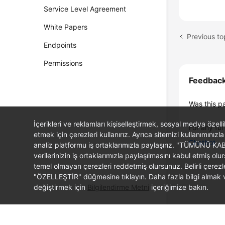
Service Level Agreement
White Papers
Endpoints
Permissions
Feedbac
Was this p
İçerikleri ve reklamları kişiselleştirmek, sosyal medya özel
For any fur
etmek için çerezleri kullanırız. Ayrıca sitemizi kullanımınızla
Chatbot
analiz platformu iş ortaklarımızla paylaşırız. "TÜMÜNÜ K
verilerinizin iş ortaklarımızla paylaşılmasını kabul etmi
temel olmayan çerezleri reddetmiş olursunuz. Belirli çerez
"ÖZELLEŞTİR" düğmesine tıklayın. Daha fazla bilgi almak ve
değiştirmek için
Bilgilendirme Metni
içeriğimize bakın.