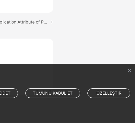
Next topic: Checking Replication Attribute of Primary Key Columns
DDET
TÜMÜNÜ KABUL ET
ÖZELLEŞTİR