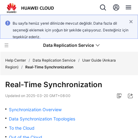
Bu sayfa henüz yerel dilinizde mevcut değildir. Daha fazla dil
seçeneği eklemek için yoğun bir şekilde çalışıyoruz. Desteğiniz için
teşekkür ederiz.
Data Replication Service
Help Center
/
Data Replication Service
/
User Guide (Ankara
Region)
/
Real-Time Synchronization
What's
Real-Time Synchronization
New
Updated on
2025-03-20 GMT+08:00
Service
Overview
Synchronization Overview
Data Synchronization Topologies
Billing
To the Cloud
Getting
Out of the Cloud