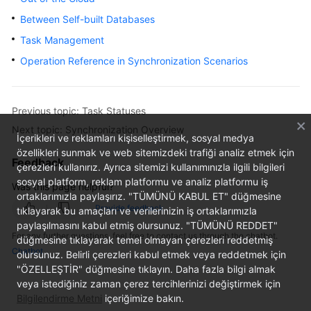
Started
Between Self-built Databases
Task Management
User
Guide
Operation Reference in Synchronization Scenarios
Best
Practices
Previous topic: Task Statuses
Next topic: Synchronization Overview
Security
İçerikleri ve reklamları kişiselleştirmek, sosyal medya
White
özellikleri sunmak ve web sitemizdeki trafiği analiz etmek için
Feedback
çerezleri kullanırız. Ayrıca sitemizi kullanımınızla ilgili bilgileri
Paper
sosyal platform, reklam platformu ve analiz platformu iş
Was this page helpful?
ortaklarımızla paylaşırız. "TÜMÜNÜ KABUL ET" düğmesine
API
Provide feedback
tıklayarak bu amaçları ve verilerinizin iş ortaklarımızla
Reference
paylaşılmasını kabul etmiş olursunuz. "TÜMÜNÜ REDDET"
For any further questions, feel free to contact us through the chatbot.
düğmesine tıklayarak temel olmayan çerezleri reddetmiş
SDK
Chatbot
olursunuz. Belirli çerezleri kabul etmek veya reddetmek için
Reference
"ÖZELLEŞTİR" düğmesine tıklayın. Daha fazla bilgi almak
veya istediğiniz zaman çerez tercihlerinizi değiştirmek için
FAQs
Bilgilendirme Metni
içeriğimize bakın.