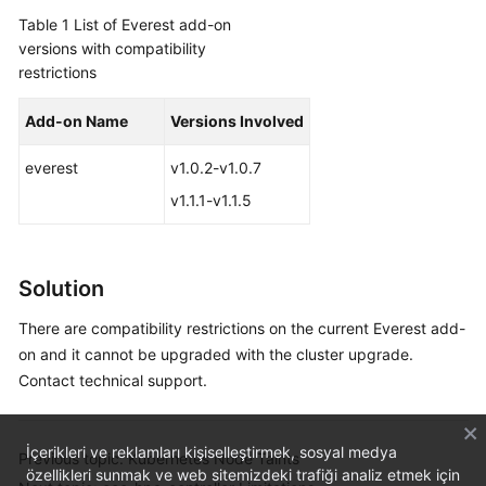
Overview
Table 1
List of Everest add-on
versions with compatibility
restrictions
Billing
Add-on Name
Versions Involved
Kubernetes
Basics
everest
v1.0.2-v1.0.7
Getting
v1.1.1-v1.1.5
Started
User
Solution
Guide
There are compatibility restrictions on the current Everest add-
Best
on and it cannot be upgraded with the cluster upgrade.
Practices
Contact technical support.
API
Reference
İçerikleri ve reklamları kişiselleştirmek, sosyal medya
Previous topic: Kubernetes Node Taints
özellikleri sunmak ve web sitemizdeki trafiği analiz etmek için