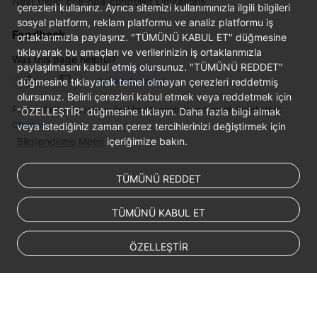
Next topic: cce-hpa-controller Limitations
SDK
çerezleri kullanırız. Ayrıca sitemizi kullanımınızla ilgili bilgileri
Reference
sosyal platform, reklam platformu ve analiz platformu iş
Feedback
ortaklarımızla paylaşırız. "TÜMÜNÜ KABUL ET" düğmesine
Skill
tıklayarak bu amaçları ve verilerinizin iş ortaklarımızla
Was this page helpful?
paylaşılmasını kabul etmiş olursunuz. "TÜMÜNÜ REDDET"
Reference
düğmesine tıklayarak temel olmayan çerezleri reddetmiş
Provide feedback
olursunuz. Belirli çerezleri kabul etmek veya reddetmek için
FAQs
For any further questions, feel free to contact us through the chatbot.
"ÖZELLEŞTİR" düğmesine tıklayın. Daha fazla bilgi almak
Chatbot
veya istediğiniz zaman çerez tercihlerinizi değiştirmek için
Videos
Bilgilendirme Metni
içeriğimize bakın.
More
TÜMÜNÜ REDDET
Documents
TÜMÜNÜ KABUL ET
General
Reference
ÖZELLEŞTİR
Glossary
Shared