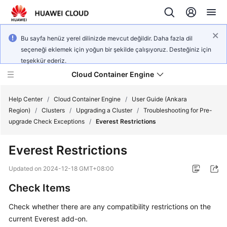
Bu sayfa henüz yerel dilinizde mevcut değildir. Daha fazla dil
seçeneği eklemek için yoğun bir şekilde çalışıyoruz. Desteğiniz için
teşekkür ederiz.
Cloud Container Engine
Help Center
/
Cloud Container Engine
/
User Guide (Ankara
Region)
/
Clusters
/
Upgrading a Cluster
/
Troubleshooting for Pre-
upgrade Check Exceptions
/
Everest Restrictions
Everest Restrictions
What's
New
Updated on
2024-12-18 GMT+08:00
Check Items
Product
Bulletin
Check whether there are any compatibility restrictions on the
current Everest add-on.
Service