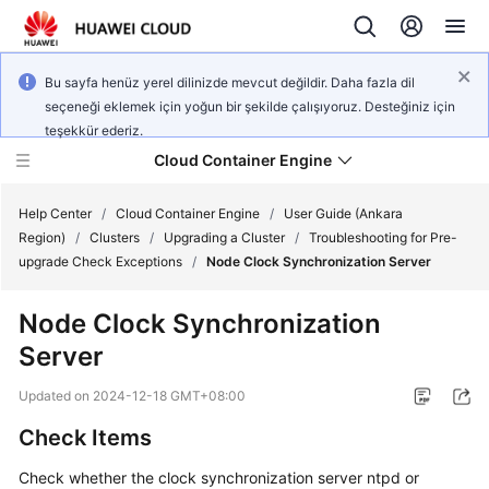
Bu sayfa henüz yerel dilinizde mevcut değildir. Daha fazla dil
seçeneği eklemek için yoğun bir şekilde çalışıyoruz. Desteğiniz için
teşekkür ederiz.
Cloud Container Engine
Help Center
/
Cloud Container Engine
/
User Guide (Ankara
Region)
/
Clusters
/
Upgrading a Cluster
/
Troubleshooting for Pre-
upgrade Check Exceptions
/
Node Clock Synchronization Server
Node Clock Synchronization
What's
Server
New
Updated on
2024-12-18 GMT+08:00
Product
Check Items
Bulletin
Check whether the clock synchronization server ntpd or
Service