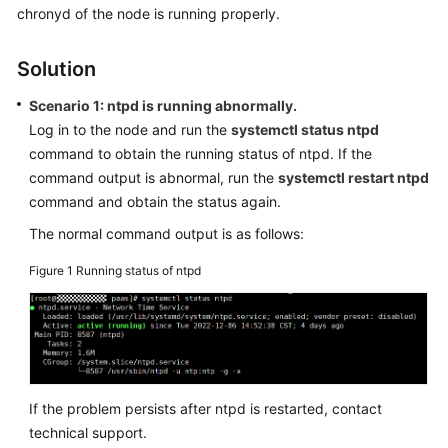
chronyd of the node is running properly.
Overview
Solution
Billing
Scenario 1: ntpd is running abnormally.
Kubernetes
Log in to the node and run the
systemctl status ntpd
Basics
command to obtain the running status of ntpd. If the
command output is abnormal, run the
systemctl restart ntpd
Getting
command and obtain the status again.
Started
The normal command output is as follows:
User
Guide
Figure 1
Running status of ntpd
Best
Practices
API
Reference
If the problem persists after ntpd is restarted, contact
technical support.