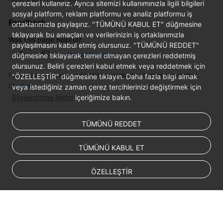
Responsibilities
çerezleri kullanırız. Ayrıca sitemizi kullanımınızla ilgili bilgileri
sosyal platform, reklam platformu ve analiz platformu iş
Feedback
ortaklarımızla paylaşırız. "TÜMÜNÜ KABUL ET" düğmesine
Service
tıklayarak bu amaçları ve verilerinizin iş ortaklarımızla
Level
Was this page helpful?
paylaşılmasını kabul etmiş olursunuz. "TÜMÜNÜ REDDET"
Agreement
düğmesine tıklayarak temel olmayan çerezleri reddetmiş
Provide feedback
olursunuz. Belirli çerezleri kabul etmek veya reddetmek için
White
For any further questions, feel free to contact us through the chatbot.
"ÖZELLEŞTİR" düğmesine tıklayın. Daha fazla bilgi almak
Papers
Chatbot
veya istediğiniz zaman çerez tercihlerinizi değiştirmek için
Bilgilendirme Metni
içeriğimize bakın.
Endpoints
TÜMÜNÜ REDDET
Permissions
TÜMÜNÜ KABUL ET
ÖZELLEŞTİR