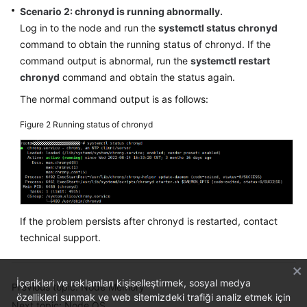
SDK
Scenario 2: chronyd is running abnormally.
Reference
Log in to the node and run the
systemctl status chronyd
command to obtain the running status of chronyd. If the
Skill
command output is abnormal, run the
systemctl restart
Reference
chronyd
command and obtain the status again.
FAQs
The normal command output is as follows:
Figure 2
Running status of chronyd
Videos
More
Documents
General
If the problem persists after chronyd is restarted, contact
Reference
technical support.
Glossary
İçerikleri ve reklamları kişiselleştirmek, sosyal medya
Previous topic: Node Memory
Shared
özellikleri sunmak ve web sitemizdeki trafiği analiz etmek için
Next topic: Node OS