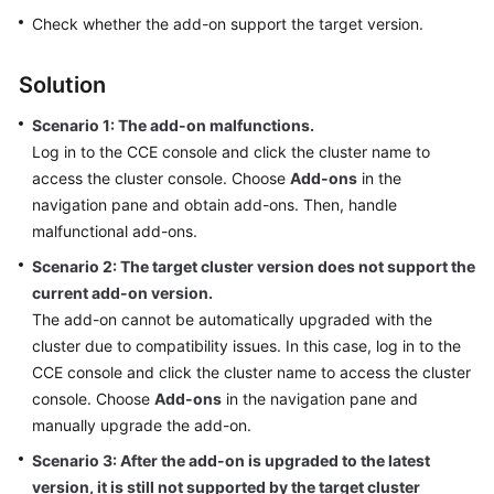
Overview
Check whether the add-on support the target version.
Billing
Solution
Kubernetes
Scenario 1: The add-on malfunctions.
Basics
Log in to the CCE console and click the cluster name to
access the cluster console. Choose
Add-ons
in the
Getting
navigation pane and obtain add-ons. Then, handle
Started
malfunctional add-ons.
Scenario 2: The target cluster version does not support the
User
current add-on version.
Guide
The add-on cannot be automatically upgraded with the
cluster due to compatibility issues. In this case, log in to the
Best
CCE console and click the cluster name to access the cluster
Practices
console. Choose
Add-ons
in the navigation pane and
API
manually upgrade the add-on.
Reference
Scenario 3: After the add-on is upgraded to the latest
version, it is still not supported by the target cluster