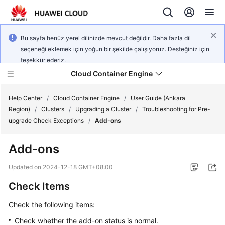
Bu sayfa henüz yerel dilinizde mevcut değildir. Daha fazla dil
seçeneği eklemek için yoğun bir şekilde çalışıyoruz. Desteğiniz için
teşekkür ederiz.
Cloud Container Engine
Help Center
/
Cloud Container Engine
/
User Guide (Ankara
Region)
/
Clusters
/
Upgrading a Cluster
/
Troubleshooting for Pre-
upgrade Check Exceptions
/
Add-ons
Add-ons
What's
New
Updated on
2024-12-18 GMT+08:00
Check Items
Product
Bulletin
Check the following items:
Check whether the add-on status is normal.
Service