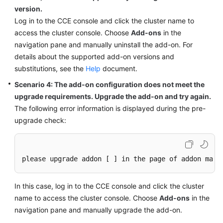
SDK
version.
Reference
Log in to the CCE console and click the cluster name to
access the cluster console. Choose
Add-ons
in the
Skill
navigation pane and manually uninstall the add-on. For
Reference
details about the supported add-on versions and
substitutions, see the
Help
document.
FAQs
Scenario 4: The add-on configuration does not meet the
Videos
upgrade requirements. Upgrade the add-on and try again.
The following error information is displayed during the pre-
More
upgrade check:
Documents
General
please upgrade addon [ ] in the page of addon mana
Reference
In this case, log in to the CCE console and click the cluster
Glossary
name to access the cluster console. Choose
Add-ons
in the
navigation pane and manually upgrade the add-on.
Shared