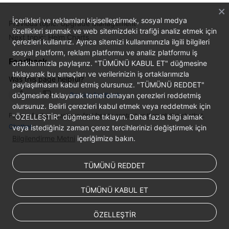
Responsibilities
İçerikleri ve reklamları kişiselleştirmek, sosyal medya
Previous topic: Upgrade Management
Service
özellikleri sunmak ve web sitemizdeki trafiği analiz etmek için
Next topic: Helm Charts
Level
çerezleri kullanırız. Ayrıca sitemizi kullanımınızla ilgili bilgileri
Agreement
sosyal platform, reklam platformu ve analiz platformu iş
Feedback
ortaklarımızla paylaşırız. "TÜMÜNÜ KABUL ET" düğmesine
White
tıklayarak bu amaçları ve verilerinizin iş ortaklarımızla
Was this page helpful?
Papers
paylaşılmasını kabul etmiş olursunuz. "TÜMÜNÜ REDDET"
düğmesine tıklayarak temel olmayan çerezleri reddetmiş
Provide feedback
olursunuz. Belirli çerezleri kabul etmek veya reddetmek için
Endpoints
For any further questions, feel free to contact us through the chatbot.
"ÖZELLEŞTİR" düğmesine tıklayın. Daha fazla bilgi almak
Chatbot
veya istediğiniz zaman çerez tercihlerinizi değiştirmek için
Permissions
Bilgilendirme Metni
içeriğimize bakın.
TÜMÜNÜ REDDET
TÜMÜNÜ KABUL ET
ÖZELLEŞTİR