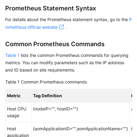
Started
Prometheus Statement Syntax
User
For details about the Prometheus statement syntax, go to the
P
Guide
rometheus official website
.
Best
Common Prometheus Commands
Practices
Table 1
lists the common Prometheus commands for querying
API
metrics. You can modify parameters such as the IP address
Reference
and ID based on site requirements.
SDK
Table 1
Common Prometheus commands
Reference
Metric
Tag Definition
Pr
FAQs
Host CPU
{nodeIP="", hostID=""}
ao
usage
Videos
Host
{aomApplicationID="",aomApplicationName=""}
ht
AOM
application
1.0