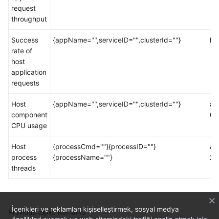
request
Documentation
throughput
More
Success
{appName="",serviceID="",clusterId=""}
ht
Documents
rate of
host
application
General
requests
Reference
Host
{appName="",serviceID="",clusterId=""}
ao
Glossary
component
00
CPU usage
Shared
Responsibilities
Host
{processCmd=""}{processID=""}
ao
process
{processName=""}
2d
Service
threads
Level
Agreement
White
İçerikleri ve reklamları kişiselleştirmek, sosyal medya
Previous topic: Remarks
Papers