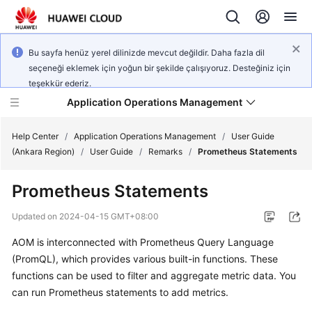
Bu sayfa henüz yerel dilinizde mevcut değildir. Daha fazla dil
seçeneği eklemek için yoğun bir şekilde çalışıyoruz. Desteğiniz için
teşekkür ederiz.
Application Operations Management
Help Center
/
Application Operations Management
/
User Guide
(Ankara Region)
/
User Guide
/
Remarks
/
Prometheus Statements
What's
Prometheus Statements
New
Updated on
2024-04-15 GMT+08:00
Service
AOM is interconnected with Prometheus Query Language
Overview
(PromQL), which provides various built-in functions. These
Billing
functions can be used to filter and aggregate metric data. You
can run Prometheus statements to add metrics.
Getting