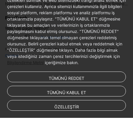
özellikleri sunmak ve web sitemizdeki trafiği analiz etmek için
Next topic: What Is the Relationship Between the Time Range and Statistical Period?
çerezleri kullanırız. Ayrıca sitemizi kullanımınızla ilgili bilgileri
sosyal platform, reklam platformu ve analiz platformu iş
Endpoints
Feedback
ortaklarımızla paylaşırız. "TÜMÜNÜ KABUL ET" düğmesine
tıklayarak bu amaçları ve verilerinizin iş ortaklarımızla
Permissions
Was this page helpful?
paylaşılmasını kabul etmiş olursunuz. "TÜMÜNÜ REDDET"
düğmesine tıklayarak temel olmayan çerezleri reddetmiş
Provide feedback
olursunuz. Belirli çerezleri kabul etmek veya reddetmek için
For any further questions, feel free to contact us through the chatbot.
"ÖZELLEŞTİR" düğmesine tıklayın. Daha fazla bilgi almak
Chatbot
veya istediğiniz zaman çerez tercihlerinizi değiştirmek için
Bilgilendirme Metni
içeriğimize bakın.
TÜMÜNÜ REDDET
TÜMÜNÜ KABUL ET
ÖZELLEŞTİR