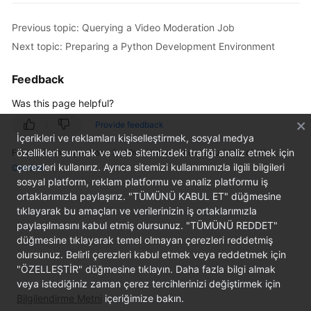
Getting
Started
Previous topic: Querying a Video Moderation Job
Next topic: Preparing a Python Development Environment
User
Guide
Feedback
Was this page helpful?
API
Reference
Provide feedback
İçerikleri ve reklamları kişiselleştirmek, sosyal medya
SDK
özellikleri sunmak ve web sitemizdeki trafiği analiz etmek için
For any further questions, feel free to contact us through the chatbot.
çerezleri kullanırız. Ayrıca sitemizi kullanımınızla ilgili bilgileri
Reference
Chatbot
sosyal platform, reklam platformu ve analiz platformu iş
ortaklarımızla paylaşırız. "TÜMÜNÜ KABUL ET" düğmesine
FAQs
tıklayarak bu amaçları ve verilerinizin iş ortaklarımızla
paylaşılmasını kabul etmiş olursunuz. "TÜMÜNÜ REDDET"
Price
düğmesine tıklayarak temel olmayan çerezleri reddetmiş
Details
olursunuz. Belirli çerezleri kabul etmek veya reddetmek için
"ÖZELLEŞTİR" düğmesine tıklayın. Daha fazla bilgi almak
Glossary
veya istediğiniz zaman çerez tercihlerinizi değiştirmek için
Bilgilendirme Metni
içeriğimize bakın.