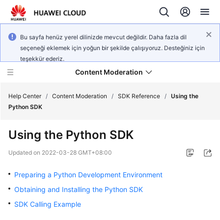
Bu sayfa henüz yerel dilinizde mevcut değildir. Daha fazla dil
seçeneği eklemek için yoğun bir şekilde çalışıyoruz. Desteğiniz için
teşekkür ederiz.
Content Moderation
Help Center
/
Content Moderation
/
SDK Reference
/
Using the
Python SDK
What's
Using the Python SDK
New
Updated on
2022-03-28 GMT+08:00
Product
Bulletin
Preparing a Python Development Environment
Obtaining and Installing the Python SDK
Service
SDK Calling Example
Overview