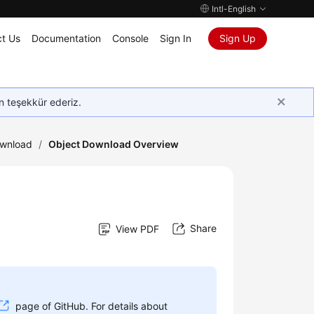
Intl-English
t Us
Documentation
Console
Sign In
Sign Up
in teşekkür ederiz.
ownload
/
Object Download Overview
Share
View PDF
page of GitHub. For details about