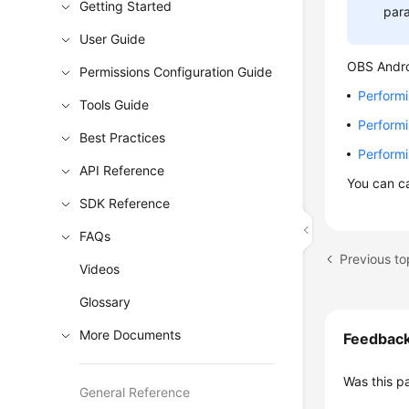
Getting Started
par
User Guide
OBS Andro
Permissions Configuration Guide
Perform
Tools Guide
Performi
Best Practices
Perform
API Reference
You can c
SDK Reference
FAQs
Previous t
Videos
Glossary
More Documents
Feedbac
Was this p
General Reference