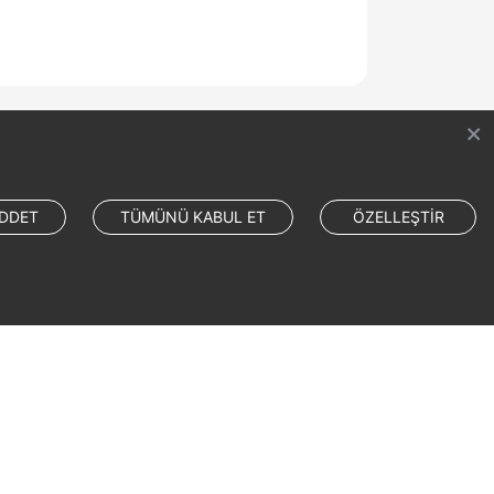
DDET
TÜMÜNÜ KABUL ET
ÖZELLEŞTİR
Site Terms
Privacy Statement