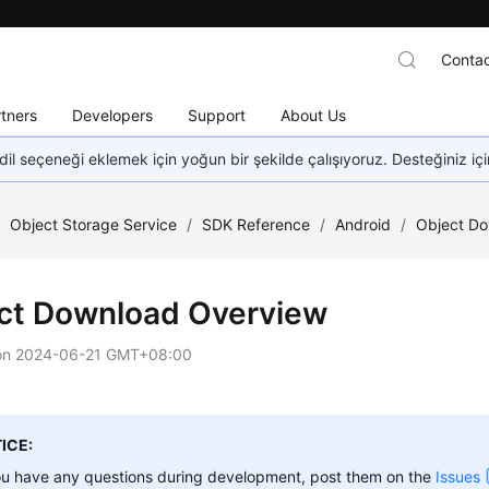
Contac
tners
Developers
Support
About Us
dil seçeneği eklemek için yoğun bir şekilde çalışıyoruz. Desteğiniz iç
/
Object Storage Service
/
SDK Reference
/
Android
/
Object D
ct Download Overview
on
2024-06-21 GMT+08:00
ICE:
ou have any questions during development, post them on the
Issues