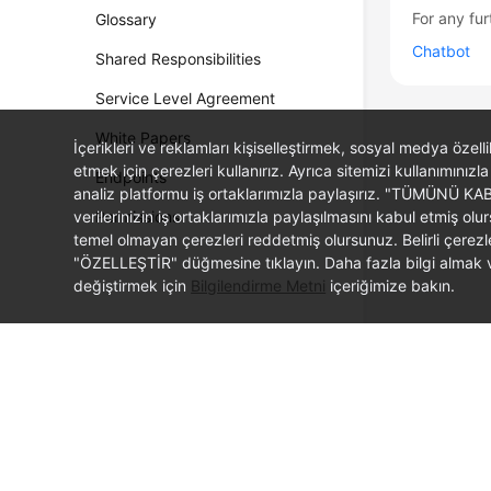
For any fur
Glossary
Chatbot
Shared Responsibilities
Service Level Agreement
White Papers
İçerikleri ve reklamları kişiselleştirmek, sosyal medya özel
etmek için çerezleri kullanırız. Ayrıca sitemizi kullanımınızla
Endpoints
analiz platformu iş ortaklarımızla paylaşırız. "TÜMÜNÜ K
verilerinizin iş ortaklarımızla paylaşılmasını kabul etmi
Permissions
temel olmayan çerezleri reddetmiş olursunuz. Belirli çerez
"ÖZELLEŞTİR" düğmesine tıklayın. Daha fazla bilgi almak ve
değiştirmek için
Bilgilendirme Metni
içeriğimize bakın.
© 2026, Huawei Cloud Computing Technologies Co., Ltd. and/or its affi