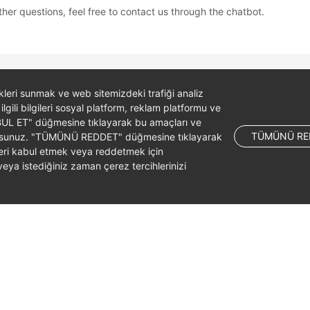
ther questions, feel free to contact us through the chatbot.
likleri sunmak ve web sitemizdeki trafiği analiz
 ilgili bilgileri sosyal platform, reklam platformu ve
ABUL ET" düğmesine tıklayarak bu amaçları ve
TÜMÜNÜ RE
ş olursunuz. "TÜMÜNÜ REDDET" düğmesine tıklayarak
leri kabul etmek veya reddetmek için
ya istediğiniz zaman çerez tercihlerinizi
liates. All rights reserved.