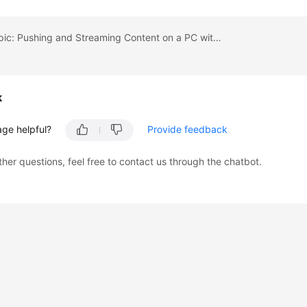
Previous topic: Pushing and Streaming Content on a PC with Low Latency Live
k
age helpful?
Provide feedback
ther questions, feel free to contact us through the chatbot.