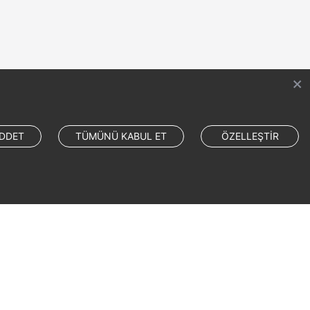
DDET
TÜMÜNÜ KABUL ET
ÖZELLEŞTİR
Site Terms
Privacy Statement