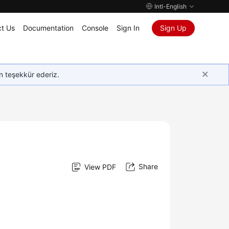
Intl-English
t Us
Documentation
Console
Sign In
Sign Up
in teşekkür ederiz.
Share
View PDF