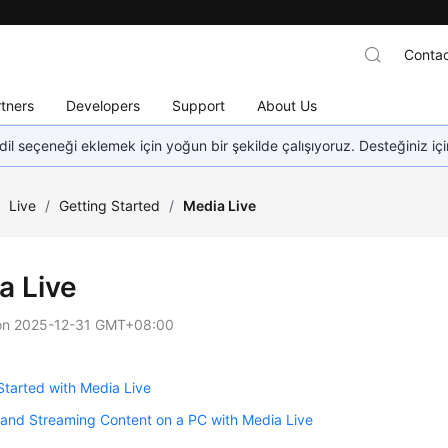
Contac
tners
Developers
Support
About Us
dil seçeneği eklemek için yoğun bir şekilde çalışıyoruz. Desteğiniz iç
/
Live
/
Getting Started
/
Media Live
a Live
on
2025-12-31 GMT+08:00
Started with Media Live
and Streaming Content on a PC with Media Live