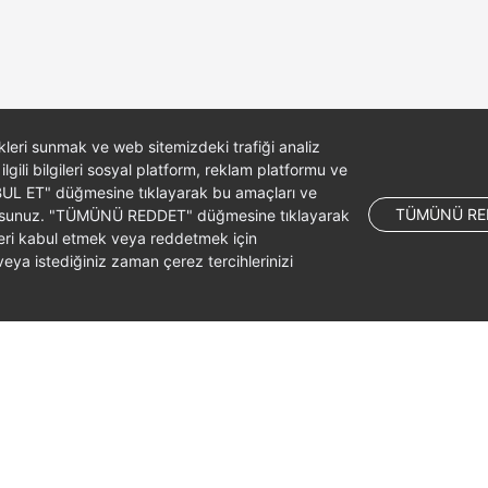
likleri sunmak ve web sitemizdeki trafiği analiz
 ilgili bilgileri sosyal platform, reklam platformu ve
ABUL ET" düğmesine tıklayarak bu amaçları ve
TÜMÜNÜ RE
ş olursunuz. "TÜMÜNÜ REDDET" düğmesine tıklayarak
leri kabul etmek veya reddetmek için
ya istediğiniz zaman çerez tercihlerinizi
liates. All rights reserved.