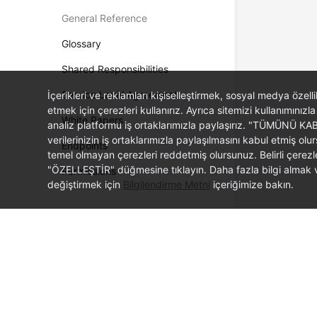
General Reference
Glossary
Shared Responsibilities
Service Level Agreement
İçerikleri ve reklamları kişiselleştirmek, sosyal medya özel
etmek için çerezleri kullanırız. Ayrıca sitemizi kullanımınızla
White Papers
analiz platformu iş ortaklarımızla paylaşırız. "TÜMÜNÜ K
verilerinizin iş ortaklarımızla paylaşılmasını kabul etmi
Endpoints
temel olmayan çerezleri reddetmiş olursunuz. Belirli çerez
"ÖZELLEŞTİR" düğmesine tıklayın. Daha fazla bilgi almak ve
Permissions
değiştirmek için
Bilgilendirme Metni
içeriğimize bakın.
© 2026, Huawei Cloud Computing Technologies Co., Ltd. and/or its affi