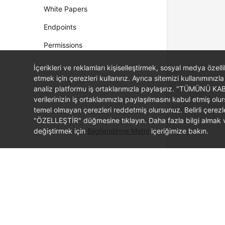
White Papers
Endpoints
Permissions
İçerikleri ve reklamları kişiselleştirmek, sosyal medya özel
etmek için çerezleri kullanırız. Ayrıca sitemizi kullanımınızla
analiz platformu iş ortaklarımızla paylaşırız. "TÜMÜNÜ K
verilerinizin iş ortaklarımızla paylaşılmasını kabul etmi
temel olmayan çerezleri reddetmiş olursunuz. Belirli çerez
"ÖZELLEŞTİR" düğmesine tıklayın. Daha fazla bilgi almak ve
değiştirmek için
Bilgilendirme Metni
içeriğimize bakın.
© 2026, Huawei Cloud Computing Technologies Co., Ltd. and/or its affi