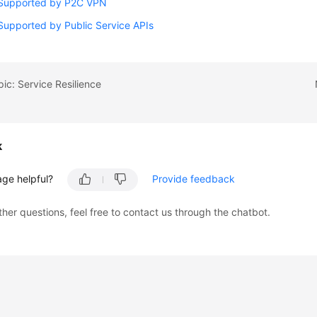
 Supported by P2C VPN
Supported by Public Service APIs
pic: Service Resilience
k
age helpful?
Provide feedback
ther questions, feel free to contact us through the chatbot.