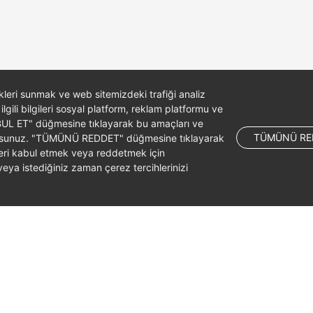
likleri sunmak ve web sitemizdeki trafiği analiz
 ilgili bilgileri sosyal platform, reklam platformu ve
ABUL ET" düğmesine tıklayarak bu amaçları ve
TÜMÜNÜ RE
ş olursunuz. "TÜMÜNÜ REDDET" düğmesine tıklayarak
leri kabul etmek veya reddetmek için
ya istediğiniz zaman çerez tercihlerinizi
liates. All rights reserved.