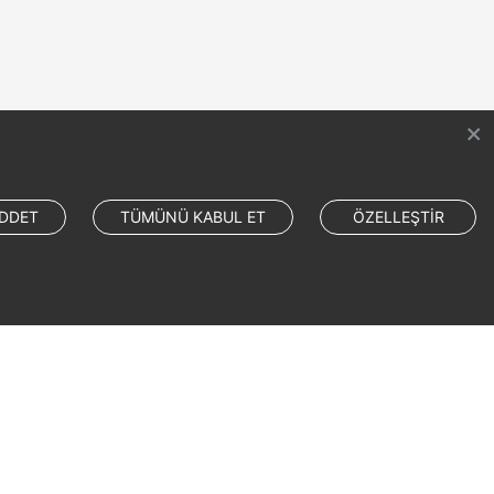
DDET
TÜMÜNÜ KABUL ET
ÖZELLEŞTİR
Site Terms
Privacy Statement