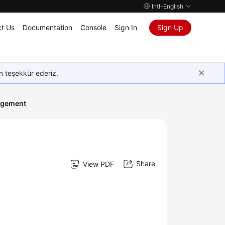
Intl-English
t Us
Documentation
Console
Sign In
Sign Up
in teşekkür ederiz.
agement
Share
View PDF