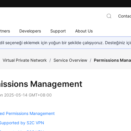
Contac
tners
Developers
Support
About Us
dil seçeneği eklemek için yoğun bir şekilde çalışıyoruz. Desteğiniz iç
/
Virtual Private Network
/
Service Overview
/
Permissions Man
issions Management
on
2025-05-14 GMT+08:00
ed Permissions Management
 Supported by S2C VPN