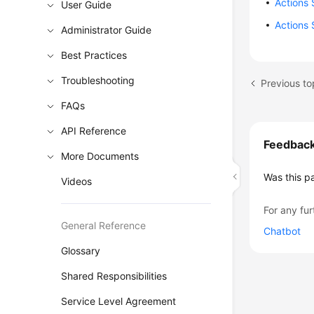
Actions
User Guide
Actions 
Administrator Guide
Best Practices
Troubleshooting
Previous to
FAQs
API Reference
Feedbac
More Documents
Was this p
Videos
For any fur
General Reference
Chatbot
Glossary
Shared Responsibilities
Service Level Agreement